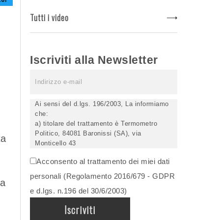
Tutti i video
Iscriviti alla Newsletter
Ai sensi del d.lgs. 196/2003, La informiamo
che:
a) titolare del trattamento è Termometro
Politico, 84081 Baronissi (SA), via
ta
Monticello 43
b) i Suoi dati saranno trattati (anche
Acconsento al trattamento dei miei dati
elettronicamente) soltanto dagli incaricati
autorizzati, esclusivamente per dare corso
personali (Regolamento 2016/679 - GDPR
ea
all'invio della newsletter e per l'invio (anche
e d.lgs. n.196 del 30/6/2003)
via email) di informazioni relative alle
iniziative del Titolare;
c) la comunicazione dei dati è facoltativa,