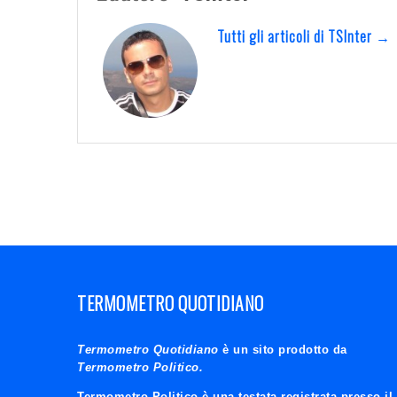
Tutti gli articoli di TSInter →
TERMOMETRO QUOTIDIANO
Termometro Quotidiano
è un sito prodotto da
Termometro Politico.
Termometro Politico è una testata registrata presso il