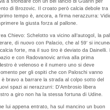
rova a sfondare con un bel lancio di Guarin per
ento di Brozovic. Il croato però calcia debole tra 
l primo tempo è, ancora, a firma nerazzurra: Vidi
primere la giusta forza al pallone.
rea Chievo: Schelotto va vicino all’autogol, la pal
erare, di nuovo con Palacio, che al 59′ si incune
lcia forte, ma il suo tiro è deviato da Dainelli. I
azio e con Radovanovic arriva alla prima
destro è velenoso e il numero uno si deve
omento per gli ospiti che con Paloschi vanno
è bravo a barrare la strada al colpo sotto del
uovi spazi ai nerazzurri: D’Ambrosio libera
stro a giro non ha la stessa fortuna di Udine.
che lui appena entrato, ha sul mancino un buon