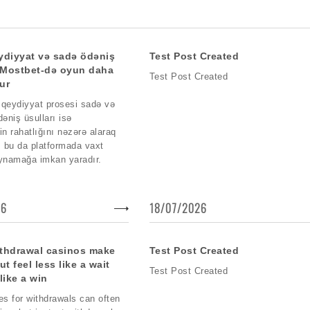
eydiyyat və sadə ödəniş
Test Post Created
lə Mostbet-də oyun daha
Test Post Created
ur
 qeydiyyat prosesi sadə və
ödəniş üsulları isə
rin rahatlığını nəzərə alaraq
b, bu da platformada vaxt
oynamağa imkan yaradır.
26
18/07/2026
ithdrawal casinos make
Test Post Created
t feel less like a wait
Test Post Created
like a win
es for withdrawals can often