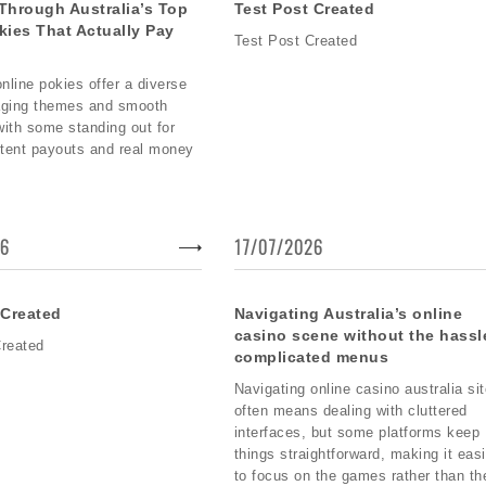
Through Australia’s Top
Test Post Created
kies That Actually Pay
Test Post Created
online pokies offer a diverse
aging themes and smooth
ith some standing out for
stent payouts and real money
26
17/07/2026
 Created
Navigating Australia’s online
casino scene without the hassl
Created
complicated menus
Navigating online casino australia si
often means dealing with cluttered
interfaces, but some platforms keep
things straightforward, making it easi
to focus on the games rather than th