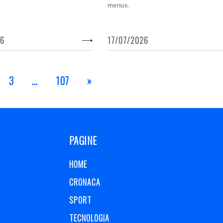
menus.
26
17/07/2026
3
…
107
»
PAGINE
HOME
CRONACA
SPORT
TECNOLOGIA