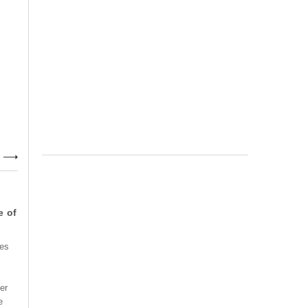
e of
tes
er
e