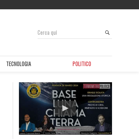
TECNOLOGIA
POLITICO