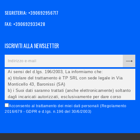
SEGRETERIA: +390692956717
FAX: +390692933428
ISCRIVITI ALLA NEWSLETTER
Ai sensi del d.lgs. 196/2003, La informiamo che:
a) titolare del trattamento è TP SRL con sede legale in Via
Monticello 43, Baronissi (SA)
b) i Suoi dati saranno trattati (anche elettronicamente) soltanto
dagli incaricati autorizzati, esclusivamente per dare corso
all'invio della newsletter e per l'invio (anche via email) di
Acconsento al trattamento dei miei dati personali (Regolamento
informazioni relative alle iniziative del Titolare;
2016/679 - GDPR e d.lgs. n.196 del 30/6/2003)
c) la comunicazione dei dati è facoltativa, ma in mancanza non
potremo evadere la Sua richiesta;
d) ricorrendone gli estremi, può rivolgersi all'indicato
responsabile per conoscere i Suoi dati, verificare le modalità