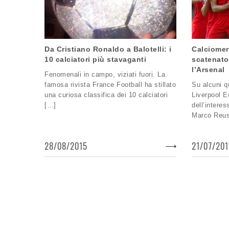
Da Cristiano Ronaldo a Balotelli: i
Calciomer
10 calciatori più stavaganti
scatenato
l’Arsenal
Fenomenali in campo, viziati fuori. La
famosa rivista France Football ha stillato
Su alcuni qu
una curiosa classifica dei 10 calciatori
Liverpool E
[…]
dell’intere
Marco Reus
28/08/2015
21/07/20