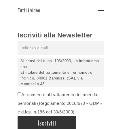
Tutti i video
Iscriviti alla Newsletter
Ai sensi del d.lgs. 196/2003, La informiamo
che:
a) titolare del trattamento è Termometro
Politico, 84081 Baronissi (SA), via
Monticello 43
b) i Suoi dati saranno trattati (anche
Acconsento al trattamento dei miei dati
elettronicamente) soltanto dagli incaricati
autorizzati, esclusivamente per dare corso
personali (Regolamento 2016/679 - GDPR
all'invio della newsletter e per l'invio (anche
e d.lgs. n.196 del 30/6/2003)
via email) di informazioni relative alle
iniziative del Titolare;
c) la comunicazione dei dati è facoltativa,