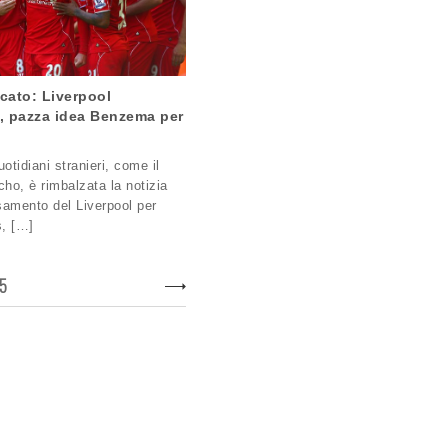
cato: Liverpool
, pazza idea Benzema per
otidiani stranieri, come il
cho, è rimbalzata la notizia
ssamento del Liverpool per
, […]
15