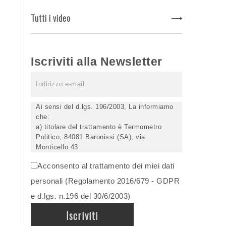
Tutti i video
Iscriviti alla Newsletter
Ai sensi del d.lgs. 196/2003, La informiamo
che:
a) titolare del trattamento è Termometro
Politico, 84081 Baronissi (SA), via
Monticello 43
b) i Suoi dati saranno trattati (anche
Acconsento al trattamento dei miei dati
elettronicamente) soltanto dagli incaricati
autorizzati, esclusivamente per dare corso
personali (Regolamento 2016/679 - GDPR
all'invio della newsletter e per l'invio (anche
e d.lgs. n.196 del 30/6/2003)
via email) di informazioni relative alle
iniziative del Titolare;
c) la comunicazione dei dati è facoltativa,