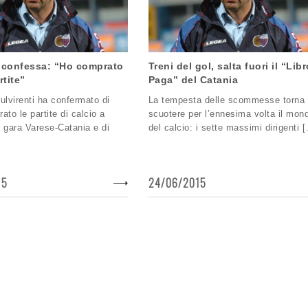
i confessa: “Ho comprato
Treni del gol, salta fuori il “Lib
rtite”
Paga” del Catania
ulvirenti ha confermato di
La tempesta delle scommesse torna
ato le partite di calcio a
scuotere per l’ennesima volta il mon
la gara Varese-Catania e di
del calcio: i sette massimi dirigenti 
15
24/06/2015