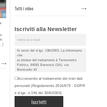
Tutti i video
ro
Iscriviti alla Newsletter
 a
do
[…]
Ai sensi del d.lgs. 196/2003, La informiamo
che:
a) titolare del trattamento è Termometro
Politico, 84081 Baronissi (SA), via
Monticello 43
b) i Suoi dati saranno trattati (anche
Acconsento al trattamento dei miei dati
elettronicamente) soltanto dagli incaricati
autorizzati, esclusivamente per dare corso
personali (Regolamento 2016/679 - GDPR
all'invio della newsletter e per l'invio (anche
e d.lgs. n.196 del 30/6/2003)
via email) di informazioni relative alle
iniziative del Titolare;
c) la comunicazione dei dati è facoltativa,