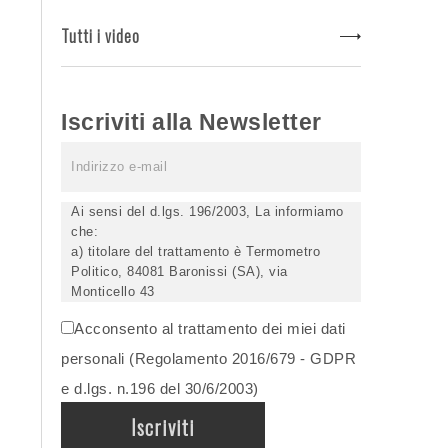
Tutti i video
Iscriviti alla Newsletter
Ai sensi del d.lgs. 196/2003, La informiamo
che:
a) titolare del trattamento è Termometro
Politico, 84081 Baronissi (SA), via
Monticello 43
b) i Suoi dati saranno trattati (anche
Acconsento al trattamento dei miei dati
elettronicamente) soltanto dagli incaricati
autorizzati, esclusivamente per dare corso
personali (Regolamento 2016/679 - GDPR
all'invio della newsletter e per l'invio (anche
e d.lgs. n.196 del 30/6/2003)
via email) di informazioni relative alle
iniziative del Titolare;
c) la comunicazione dei dati è facoltativa,