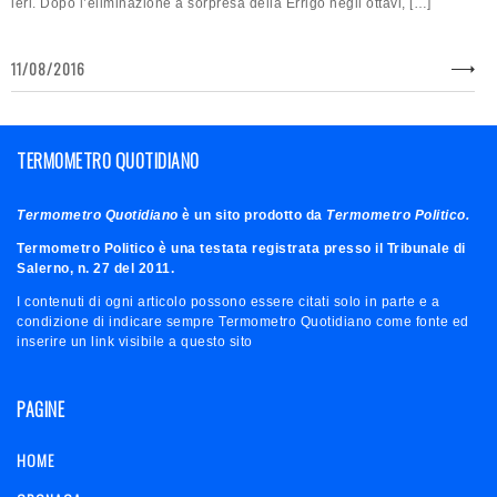
ieri. Dopo l’eliminazione a sorpresa della Errigo negli ottavi, […]
11/08/2016
TERMOMETRO QUOTIDIANO
Termometro Quotidiano
è un sito prodotto da
Termometro Politico.
Termometro Politico è una testata registrata presso il Tribunale di
Salerno, n. 27 del 2011.
I contenuti di ogni articolo possono essere citati solo in parte e a
condizione di indicare sempre Termometro Quotidiano come fonte ed
inserire un link visibile a questo sito
PAGINE
HOME