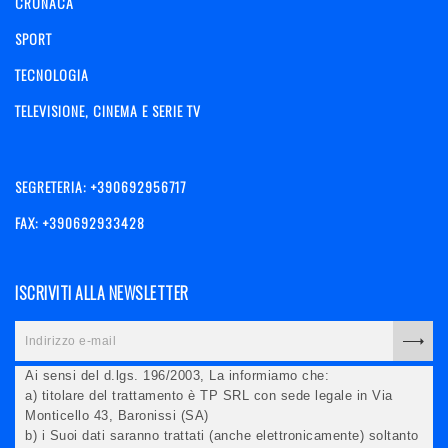
CRONACA
SPORT
TECNOLOGIA
TELEVISIONE, CINEMA E SERIE TV
SEGRETERIA: +390692956717
FAX: +390692933428
ISCRIVITI ALLA NEWSLETTER
Ai sensi del d.lgs. 196/2003, La informiamo che:
a) titolare del trattamento è TP SRL con sede legale in Via
Monticello 43, Baronissi (SA)
b) i Suoi dati saranno trattati (anche elettronicamente) soltanto