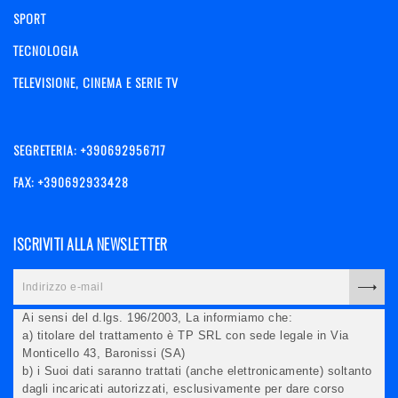
SPORT
TECNOLOGIA
TELEVISIONE, CINEMA E SERIE TV
SEGRETERIA: +390692956717
FAX: +390692933428
ISCRIVITI ALLA NEWSLETTER
Ai sensi del d.lgs. 196/2003, La informiamo che:
a) titolare del trattamento è TP SRL con sede legale in Via
Monticello 43, Baronissi (SA)
b) i Suoi dati saranno trattati (anche elettronicamente) soltanto
dagli incaricati autorizzati, esclusivamente per dare corso