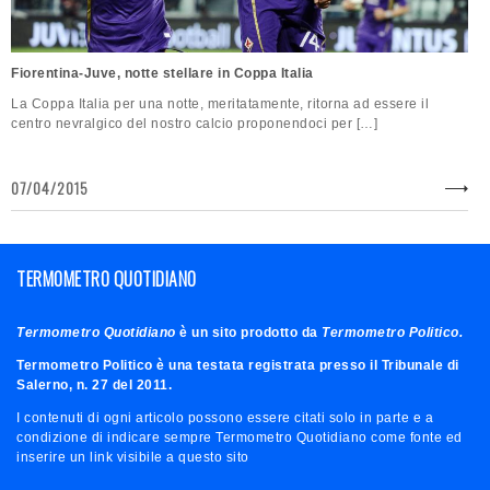
Fiorentina-Juve, notte stellare in Coppa Italia
La Coppa Italia per una notte, meritatamente, ritorna ad essere il
centro nevralgico del nostro calcio proponendoci per […]
07/04/2015
TERMOMETRO QUOTIDIANO
Termometro Quotidiano
è un sito prodotto da
Termometro Politico.
Termometro Politico è una testata registrata presso il Tribunale di
Salerno, n. 27 del 2011.
I contenuti di ogni articolo possono essere citati solo in parte e a
condizione di indicare sempre Termometro Quotidiano come fonte ed
inserire un link visibile a questo sito