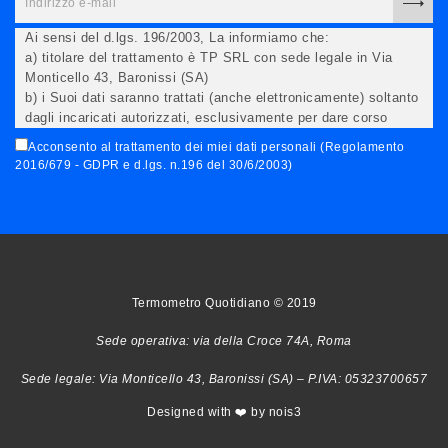
Ai sensi del d.lgs. 196/2003, La informiamo che:
a) titolare del trattamento è TP SRL con sede legale in Via
Monticello 43, Baronissi (SA)
b) i Suoi dati saranno trattati (anche elettronicamente) soltanto
dagli incaricati autorizzati, esclusivamente per dare corso
all'invio della newsletter e per l'invio (anche via email) di
Acconsento al trattamento dei miei dati personali (Regolamento
informazioni relative alle iniziative del Titolare;
2016/679 - GDPR e d.lgs. n.196 del 30/6/2003)
c) la comunicazione dei dati è facoltativa, ma in mancanza non
potremo evadere la Sua richiesta;
d) ricorrendone gli estremi, può rivolgersi all'indicato
responsabile per conoscere i Suoi dati, verificare le modalità
del trattamento, ottenere che i dati siano integrati, modificati,
cancellati, ovvero per opporsi al trattamento degli stessi e
all'invio di materiale. Preso atto di quanto precede, acconsento
Termometro Quotidiano © 2019
al trattamento dei miei dati.
Sede operativa: via della Croce 74A, Roma
Sede legale: Via Monticello 43, Baronissi (SA) – P.IVA: 05323700657
Designed with ❤️ by nois3