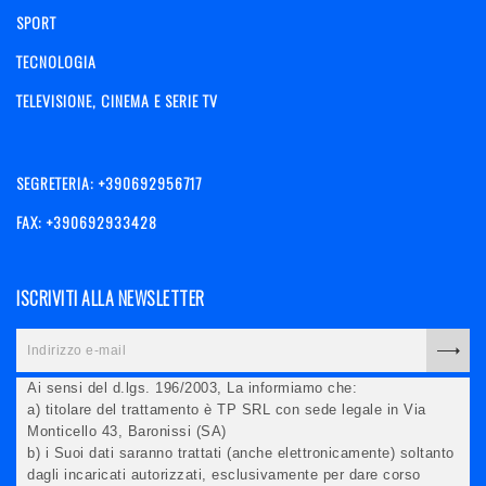
SPORT
TECNOLOGIA
TELEVISIONE, CINEMA E SERIE TV
SEGRETERIA: +390692956717
FAX: +390692933428
ISCRIVITI ALLA NEWSLETTER
Ai sensi del d.lgs. 196/2003, La informiamo che:
a) titolare del trattamento è TP SRL con sede legale in Via
Monticello 43, Baronissi (SA)
b) i Suoi dati saranno trattati (anche elettronicamente) soltanto
dagli incaricati autorizzati, esclusivamente per dare corso