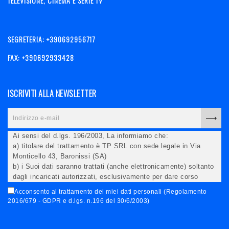
TELEVISIONE, CINEMA E SERIE TV
SEGRETERIA: +390692956717
FAX: +390692933428
ISCRIVITI ALLA NEWSLETTER
Ai sensi del d.lgs. 196/2003, La informiamo che:
a) titolare del trattamento è TP SRL con sede legale in Via
Monticello 43, Baronissi (SA)
b) i Suoi dati saranno trattati (anche elettronicamente) soltanto
dagli incaricati autorizzati, esclusivamente per dare corso
all'invio della newsletter e per l'invio (anche via email) di
Acconsento al trattamento dei miei dati personali (Regolamento
informazioni relative alle iniziative del Titolare;
2016/679 - GDPR e d.lgs. n.196 del 30/6/2003)
c) la comunicazione dei dati è facoltativa, ma in mancanza non
potremo evadere la Sua richiesta;
d) ricorrendone gli estremi, può rivolgersi all'indicato