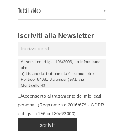
Tutti i video
Iscriviti alla Newsletter
Ai sensi del d.lgs. 196/2003, La informiamo
che:
a) titolare del trattamento è Termometro
Politico, 84081 Baronissi (SA), via
Monticello 43
b) i Suoi dati saranno trattati (anche
Acconsento al trattamento dei miei dati
elettronicamente) soltanto dagli incaricati
autorizzati, esclusivamente per dare corso
personali (Regolamento 2016/679 - GDPR
all'invio della newsletter e per l'invio (anche
e d.lgs. n.196 del 30/6/2003)
via email) di informazioni relative alle
iniziative del Titolare;
c) la comunicazione dei dati è facoltativa,