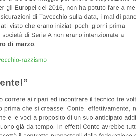
i per gli Europei del 2016, non ha potuto fare a m
sicurazioni di Tavecchio sulla data, i mal di panc
ti visto che erano iniziati pochi giorni prima
 società di Serie A non erano intenzionate a
ro di marzo
.
ente!”
 correre ai ripari ed incontrare il tecnico tre vol
po prima che si creasse: Conte, effettivamente, 
he e le voci a proposito di un suo anticipato add
guono già da tempo. In effetti Conte avrebbe tut
accettò il contratto propostogli dalla federazione 