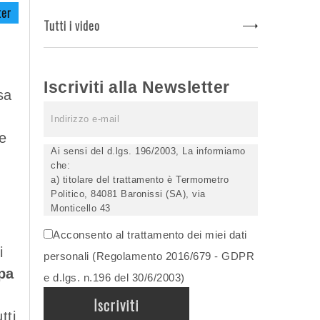
ter
Tutti i video
Iscriviti alla Newsletter
sa
e
Ai sensi del d.lgs. 196/2003, La informiamo
che:
a) titolare del trattamento è Termometro
Politico, 84081 Baronissi (SA), via
Monticello 43
b) i Suoi dati saranno trattati (anche
Acconsento al trattamento dei miei dati
elettronicamente) soltanto dagli incaricati
i
autorizzati, esclusivamente per dare corso
personali (Regolamento 2016/679 - GDPR
all'invio della newsletter e per l'invio (anche
pa
e d.lgs. n.196 del 30/6/2003)
via email) di informazioni relative alle
iniziative del Titolare;
c) la comunicazione dei dati è facoltativa,
tti