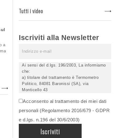
Tutti i video
sul
Iscriviti alla Newsletter
o a
 ma
Ai sensi del d.lgs. 196/2003, La informiamo
che:
a) titolare del trattamento è Termometro
Politico, 84081 Baronissi (SA), via
Monticello 43
b) i Suoi dati saranno trattati (anche
Acconsento al trattamento dei miei dati
elettronicamente) soltanto dagli incaricati
autorizzati, esclusivamente per dare corso
personali (Regolamento 2016/679 - GDPR
all'invio della newsletter e per l'invio (anche
e d.lgs. n.196 del 30/6/2003)
via email) di informazioni relative alle
iniziative del Titolare;
c) la comunicazione dei dati è facoltativa,