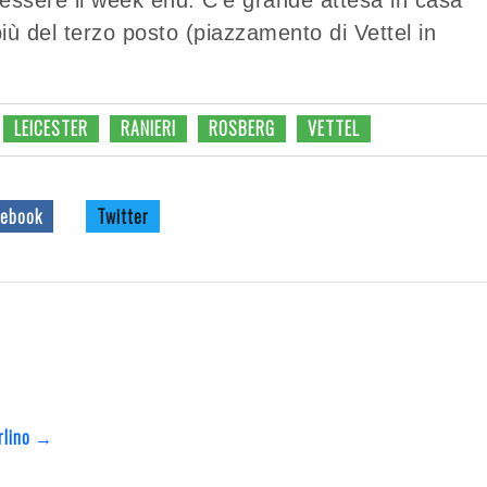
più del terzo posto (piazzamento di Vettel in
LEICESTER
RANIERI
ROSBERG
VETTEL
ebook
Twitter
erlino →