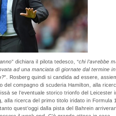
’anno
” dichiara il pilota tedesco, “
chi l’avrebbe m
ovata ad una manciata di giornate dal termine in
o?
”. Rosberg quindi si candida ad essere, assie
co del compagno di scuderia Hamilton, alla ricer
Chissà se l’eventuale storico trionfo del Leicester i
lla ricerca del primo titolo iridato in Formula 
ntanto quest’oggi dalla pista del Bahrein arrivera
essere il week end. C’è grande attesa in casa