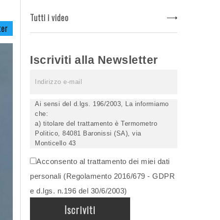
Tutti i video
ter
Iscriviti alla Newsletter
Ai sensi del d.lgs. 196/2003, La informiamo
che:
a) titolare del trattamento è Termometro
Politico, 84081 Baronissi (SA), via
Monticello 43
b) i Suoi dati saranno trattati (anche
Acconsento al trattamento dei miei dati
elettronicamente) soltanto dagli incaricati
autorizzati, esclusivamente per dare corso
personali (Regolamento 2016/679 - GDPR
all'invio della newsletter e per l'invio (anche
e d.lgs. n.196 del 30/6/2003)
via email) di informazioni relative alle
iniziative del Titolare;
c) la comunicazione dei dati è facoltativa,