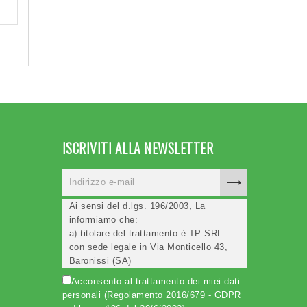
ISCRIVITI ALLA NEWSLETTER
Ai sensi del d.lgs. 196/2003, La
informiamo che:
a) titolare del trattamento è TP SRL
con sede legale in Via Monticello 43,
Baronissi (SA)
b) i Suoi dati saranno trattati (anche
Acconsento al trattamento dei miei dati
elettronicamente) soltanto dagli
personali (Regolamento 2016/679 - GDPR
incaricati autorizzati, esclusivamente