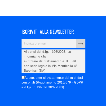
ISCRIVITI ALLA NEWSLETTER
Ai sensi del d.lgs. 196/2003, La
informiamo che:
a) titolare del trattamento è TP SRL
con sede legale in Via Monticello 43,
Baronissi (SA)
b) i Suoi dati saranno trattati (anche
Acconsento al trattamento dei miei dati
elettronicamente) soltanto dagli
personali (Regolamento 2016/679 - GDPR
incaricati autorizzati, esclusivamente
e d.lgs. n.196 del 30/6/2003)
per dare corso all'invio della newsletter
e per l'invio (anche via email) di
informazioni relative alle iniziative del
Titolare;