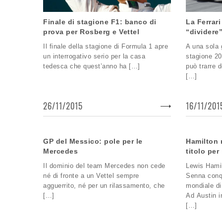
Finale di stagione F1: banco di
La Ferrar
prova per Rosberg e Vettel
“dividere
Il finale della stagione di Formula 1 apre
A una sola 
un interrogativo serio per la casa
stagione 20
tedesca che quest’anno ha […]
può trarre 
[…]
26/11/2015
16/11/201
GP del Messico: pole per le
Hamilton 
Mercedes
titolo per
Il dominio del team Mercedes non cede
Lewis Hamil
né di fronte a un Vettel sempre
Senna conqu
agguerrito, né per un rilassamento, che
mondiale di
[…]
Ad Austin in
[…]