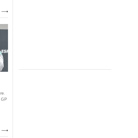
?
re.
l GP