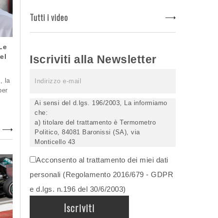
Tutti i video
Le
el
Iscriviti alla Newsletter
, la
per
Ai sensi del d.lgs. 196/2003, La informiamo
che:
a) titolare del trattamento è Termometro
Politico, 84081 Baronissi (SA), via
Monticello 43
b) i Suoi dati saranno trattati (anche
Acconsento al trattamento dei miei dati
elettronicamente) soltanto dagli incaricati
autorizzati, esclusivamente per dare corso
personali (Regolamento 2016/679 - GDPR
all'invio della newsletter e per l'invio (anche
e d.lgs. n.196 del 30/6/2003)
via email) di informazioni relative alle
iniziative del Titolare;
c) la comunicazione dei dati è facoltativa,