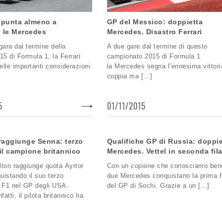
i punta almeno a
GP del Messico: doppietta
” le Mercedes
Mercedes. Disastro Ferrari
gara dal termine della
A due gare dal termine di questo
15 di Formula 1, la Ferrari
campionato 2015 di Formula 1
delle importanti considerazioni
la Mercedes segna l’ennesima vittori
coppia ma […]
5
01/11/2015
raggiunge Senna: terzo
Qualifiche GP di Russia: doppie
 il campione britannico
Mercedes. Vettel in seconda fil
ton raggiunge quota Ayrtor
Con un copione che conosciamo bene
istando il suo terzo
due Mercedes conquistano la prima f
 F1 nel GP degli USA.
del GP di Sochi. Grazie a un […]
fatti, il pilota britannico ha