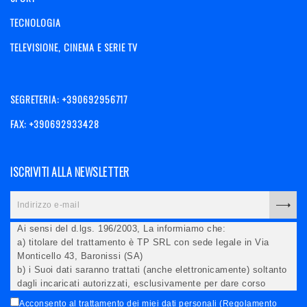
TECNOLOGIA
TELEVISIONE, CINEMA E SERIE TV
SEGRETERIA: +390692956717
FAX: +390692933428
ISCRIVITI ALLA NEWSLETTER
Ai sensi del d.lgs. 196/2003, La informiamo che:
a) titolare del trattamento è TP SRL con sede legale in Via
Monticello 43, Baronissi (SA)
b) i Suoi dati saranno trattati (anche elettronicamente) soltanto
dagli incaricati autorizzati, esclusivamente per dare corso
all'invio della newsletter e per l'invio (anche via email) di
Acconsento al trattamento dei miei dati personali (Regolamento