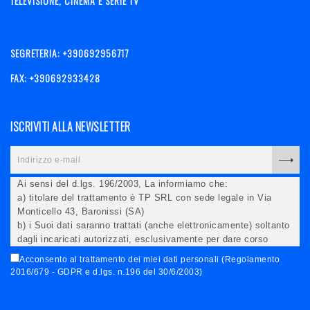
TELEVISIONE, CINEMA E SERIE TV
SEGRETERIA: +390692956717
FAX: +390692933428
ISCRIVITI ALLA NEWSLETTER
Ai sensi del d.lgs. 196/2003, La informiamo che:
a) titolare del trattamento è TP SRL con sede legale in Via
Monticello 43, Baronissi (SA)
b) i Suoi dati saranno trattati (anche elettronicamente) soltanto
dagli incaricati autorizzati, esclusivamente per dare corso
all'invio della newsletter e per l'invio (anche via email) di
Acconsento al trattamento dei miei dati personali (Regolamento
informazioni relative alle iniziative del Titolare;
2016/679 - GDPR e d.lgs. n.196 del 30/6/2003)
c) la comunicazione dei dati è facoltativa, ma in mancanza non
potremo evadere la Sua richiesta;
d) ricorrendone gli estremi, può rivolgersi all'indicato