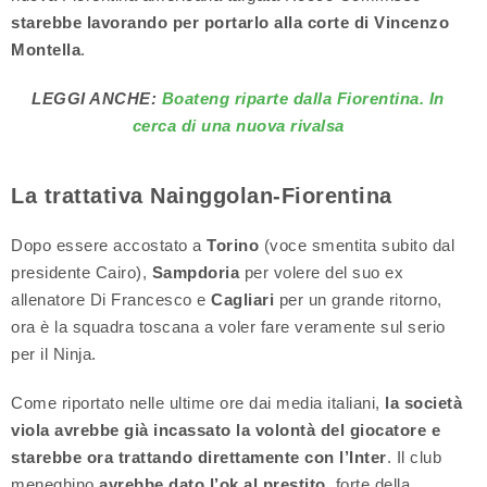
starebbe lavorando per portarlo alla corte di Vincenzo
Montella
.
LEGGI ANCHE:
Boateng riparte dalla Fiorentina. In
cerca di una nuova rivalsa
La trattativa Nainggolan-Fiorentina
Dopo essere accostato a
Torino
(voce smentita subito dal
presidente Cairo),
Sampdoria
per volere del suo ex
allenatore Di Francesco e
Cagliari
per un grande ritorno,
ora è la squadra toscana a voler fare veramente sul serio
per il Ninja.
Come riportato nelle ultime ore dai media italiani,
la società
viola avrebbe già incassato la volontà del giocatore e
starebbe ora trattando direttamente con l’Inter
. Il club
meneghino
avrebbe dato l’ok al prestito
, forte della