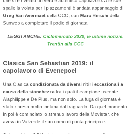
che si è rivelato un vero e autentico capolavoro. Alle sue
spalle la volata per i piazzamenti è andata appannaggio di
Greg Van Avermaet
della CCC, con
Marc Hirschi
della
Sunweb a completare il podio di giornata.
LEGGI ANCHE:
Ciclomercato 2020, le ultime notizie.
Trentin alla CCC
Clasica San Sebastian 2019: il
capolavoro di Evenepoel
Una Clasica
condizionata da diversi ritiri eccezionali a
causa della stanchezza
fra i quali il campione uscente
Alaphilippe e De Plus, ma non solo. La fuga di giornata è
stata ripresa molto lontana dal traguardo. Da quel momento
in poi è cominciato lo strenuo lavoro della Movistar, che
aveva in Valverde il suo uomo di punta principale.