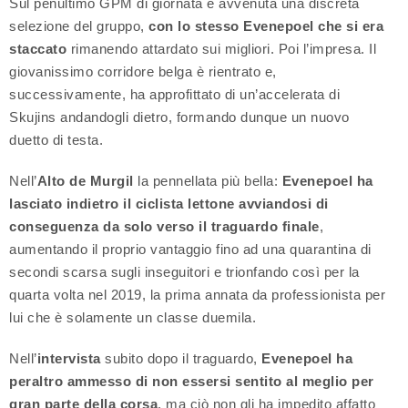
Sul penultimo GPM di giornata è avvenuta una discreta
selezione del gruppo,
con lo stesso Evenepoel che si era
staccato
rimanendo attardato sui migliori. Poi l’impresa. Il
giovanissimo corridore belga è rientrato e,
successivamente, ha approfittato di un’accelerata di
Skujins andandogli dietro, formando dunque un nuovo
duetto di testa.
Nell’
Alto de Murgil
la pennellata più bella:
Evenepoel ha
lasciato indietro il ciclista lettone avviandosi di
conseguenza da solo verso il traguardo finale
,
aumentando il proprio vantaggio fino ad una quarantina di
secondi scarsa sugli inseguitori e trionfando così per la
quarta volta nel 2019, la prima annata da professionista per
lui che è solamente un classe duemila.
Nell’
intervista
subito dopo il traguardo,
Evenepoel ha
peraltro ammesso di non essersi sentito al meglio per
gran parte della corsa
, ma ciò non gli ha impedito affatto