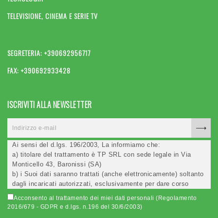
TELEVISIONE, CINEMA E SERIE TV
SEGRETERIA: +390692956717
FAX: +390692933428
ISCRIVITI ALLA NEWSLETTER
Ai sensi del d.lgs. 196/2003, La informiamo che:
a) titolare del trattamento è TP SRL con sede legale in Via
Monticello 43, Baronissi (SA)
b) i Suoi dati saranno trattati (anche elettronicamente) soltanto
dagli incaricati autorizzati, esclusivamente per dare corso
all'invio della newsletter e per l'invio (anche via email) di
Acconsento al trattamento dei miei dati personali (Regolamento
informazioni relative alle iniziative del Titolare;
2016/679 - GDPR e d.lgs. n.196 del 30/6/2003)
c) la comunicazione dei dati è facoltativa, ma in mancanza non