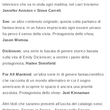
televisivo che va in onda ogni mattina; nel cast troviamo
Jennifer Aniston
e
Steve Carrell
.
See
: un altro contenuto originale; questa volta parliamo di
fantascienza: in un futuro imprecisato ogni essere umano
ha perso il senso della vista. Protagonista dello show,
Jason Momoa
.
Dickinson
: una serie tv basata di genere storico basata
sulla vita di Emily Dickinson; a vestire i panni della
protagonista,
Hailee Steinfield
For All Mankind
: un’altra serie tv di genere fantascientifico
che racconta di un mondo alternativo in cui il sogno
americano di scoprire lo spazio è ancora una priorità
assoluta. Protagonista dello show:
Joel Kinnaman
Altri titoli che saranno presenti all’uscita del catalogo sono:
Helpsters, Snoopy in Space – Snoopy nello Spazio,