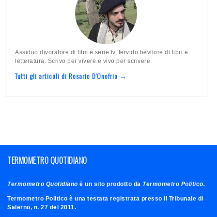
Assiduo divoratore di film e serie tv, fervido bevitore di libri e
letteratura. Scrivo per vivere e vivo per scrivere.
Tutti gli articoli di Rosario D'Onofrio →
TERMOMETRO QUOTIDIANO
Termometro Quotidiano
è un sito prodotto da
Termometro Politico.
Termometro Politico è una testata registrata presso il Tribunale di
Salerno, n. 27 del 2011.