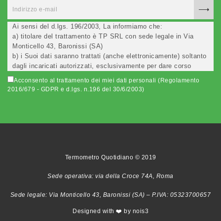
Ai sensi del d.lgs. 196/2003, La informiamo che:
a) titolare del trattamento è TP SRL con sede legale in Via
Monticello 43, Baronissi (SA)
b) i Suoi dati saranno trattati (anche elettronicamente) soltanto
dagli incaricati autorizzati, esclusivamente per dare corso
all'invio della newsletter e per l'invio (anche via email) di
Acconsento al trattamento dei miei dati personali (Regolamento
informazioni relative alle iniziative del Titolare;
2016/679 - GDPR e d.lgs. n.196 del 30/6/2003)
c) la comunicazione dei dati è facoltativa, ma in mancanza non
potremo evadere la Sua richiesta;
d) ricorrendone gli estremi, può rivolgersi all'indicato
responsabile per conoscere i Suoi dati, verificare le modalità
del trattamento, ottenere che i dati siano integrati, modificati,
cancellati, ovvero per opporsi al trattamento degli stessi e
all'invio di materiale. Preso atto di quanto precede, acconsento
Termometro Quotidiano © 2019
al trattamento dei miei dati.
Sede operativa: via della Croce 74A, Roma
Sede legale: Via Monticello 43, Baronissi (SA) – P.IVA: 05323700657
Designed with ❤️ by nois3