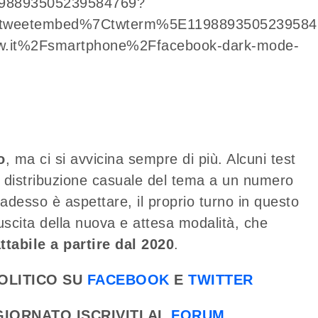
/1198893505239584769?
Etweetembed%7Ctwterm%5E1198893505239584
.it%2Fsmartphone%2Ffacebook-dark-mode-
o
, ma ci si avvicina sempre di più. Alcuni test
 la distribuzione casuale del tema a un numero
e adesso è aspettare, il proprio turno in questo
e uscita della nuova e attesa modalità, che
tabile a partire dal 2020
.
OLITICO SU
FACEBOOK
E
TWITTER
IORNATO ISCRIVITI AL
FORUM