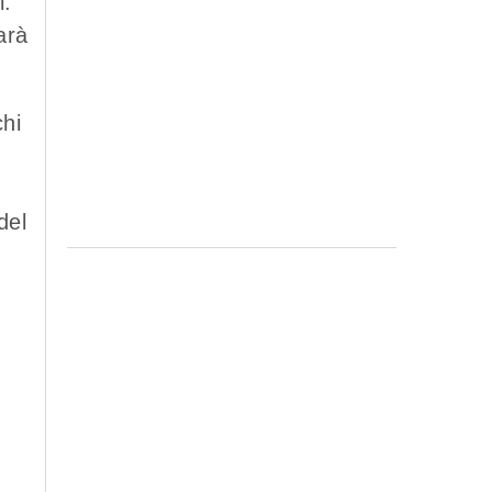
i.
arà
chi
del