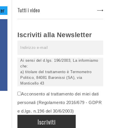
Tutti i video
ter
Iscriviti alla Newsletter
Ai sensi del d.lgs. 196/2003, La informiamo
che:
a) titolare del trattamento è Termometro
Politico, 84081 Baronissi (SA), via
Monticello 43
b) i Suoi dati saranno trattati (anche
Acconsento al trattamento dei miei dati
elettronicamente) soltanto dagli incaricati
autorizzati, esclusivamente per dare corso
personali (Regolamento 2016/679 - GDPR
all'invio della newsletter e per l'invio (anche
e d.lgs. n.196 del 30/6/2003)
via email) di informazioni relative alle
iniziative del Titolare;
c) la comunicazione dei dati è facoltativa,