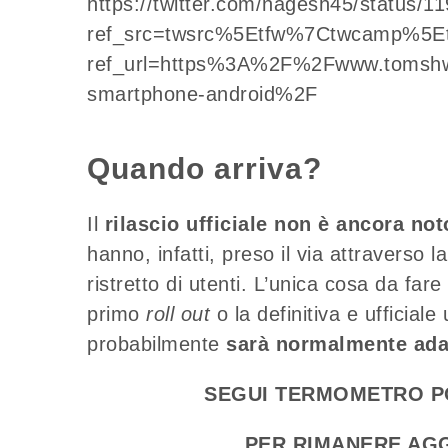
https://twitter.com/nagesh45/status
ref_src=twsrc%5Etfw%7Ctwcamp%5
ref_url=https%3A%2F%2Fwww.tomshw
smartphone-android%2F
Quando arriva?
Il
rilascio ufficiale non è ancora not
hanno, infatti, preso il via attraverso
ristretto di utenti. L’unica cosa da far
primo
roll out
o la definitiva e ufficial
probabilmente
sarà normalmente adat
SEGUI TERMOMETRO P
PER RIMANERE AGG