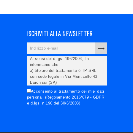
ISCRIVITI ALLA NEWSLETTER
Ai sensi del d.lgs. 196/2003, La
informiamo che:
a) titolare del trattamento è TP SRL
con sede legale in Via Monticello 43,
Baronissi (SA)
b) i Suoi dati saranno trattati (anche
Acconsento al trattamento dei miei dati
elettronicamente) soltanto dagli
personali (Regolamento 2016/679 - GDPR
incaricati autorizzati, esclusivamente
e d.lgs. n.196 del 30/6/2003)
per dare corso all'invio della newsletter
e per l'invio (anche via email) di
informazioni relative alle iniziative del
Titolare;
c) la comunicazione dei dati è