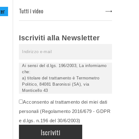
Tutti i video
ter
Iscriviti alla Newsletter
Ai sensi del d.lgs. 196/2003, La informiamo
che:
a) titolare del trattamento è Termometro
Politico, 84081 Baronissi (SA), via
Monticello 43
b) i Suoi dati saranno trattati (anche
Acconsento al trattamento dei miei dati
elettronicamente) soltanto dagli incaricati
autorizzati, esclusivamente per dare corso
personali (Regolamento 2016/679 - GDPR
all'invio della newsletter e per l'invio (anche
e d.lgs. n.196 del 30/6/2003)
via email) di informazioni relative alle
iniziative del Titolare;
c) la comunicazione dei dati è facoltativa,