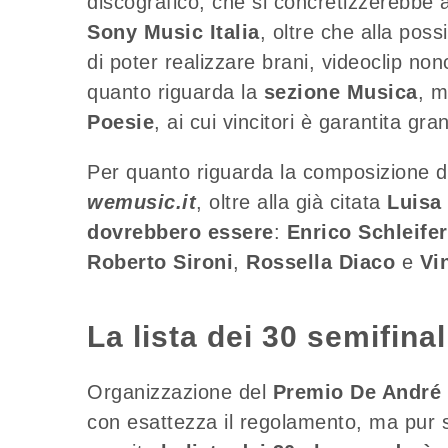
discografico, che si concretizzerebbe a
Sony Music Italia
, oltre che alla poss
di poter realizzare brani, videoclip non
quanto riguarda la
sezione Musica
, m
Poesie
, ai cui vincitori è garantita gra
Per quanto riguarda la composizione de
wemusic.it
, oltre alla già citata
Luisa
dovrebbero essere
:
Enrico Schleifer
Roberto Sironi
,
Rossella Diaco
e
Vi
La lista dei 30 semifinal
Organizzazione del
Premio De André
con esattezza il regolamento, ma pur se