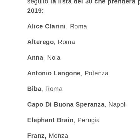
seguito
la lista dei 30 che prenderà 
2019
:
Alice Clarini
, Roma
Alterego
, Roma
Anna
, Nola
Antonio Langone
, Potenza
Biba
, Roma
Capo Di Buona Speranza
, Napoli
Elephant
Brain
, Perugia
Franz
, Monza