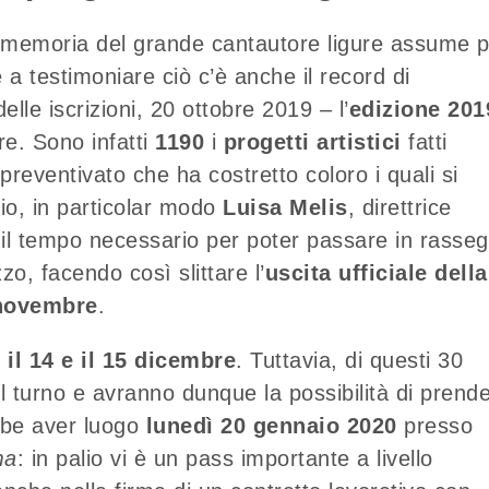
 memoria del grande cantautore ligure assume p
e a testimoniare ciò c’è anche il record di
elle iscrizioni, 20 ottobre 2019 – l’
edizione 201
re. Sono infatti
1190
i
progetti artistici
fatti
reventivato che ha costretto coloro i quali si
io, in particolar modo
Luisa Melis
, direttrice
e il tempo necessario per poter passare in rasse
zo, facendo così slittare l’
uscita ufficiale della
novembre
.
il 14 e il 15 dicembre
. Tuttavia, di questi 30
il turno e avranno dunque la possibilità di prend
bbe aver luogo
lunedì 20 gennaio 2020
presso
ma
: in palio vi è un pass importante a livello