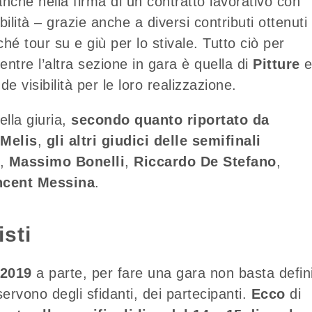
nche nella firma di un contratto lavorativo con
ibilità – grazie anche a diversi contributi ottenuti
ché tour su e giù per lo stivale. Tutto ciò per
entre l’altra sezione in gara è quella di
Pitture
nde visibilità per le loro realizzazione.
lla giuria,
secondo quanto riportato da
 Melis
,
gli altri giudici delle semifinali
,
Massimo Bonelli
,
Riccardo De Stefano
,
ncent Messina
.
isti
 2019
a parte, per fare una gara non basta defin
rvono degli sfidanti, dei partecipanti.
Ecco
di