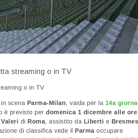
tta streaming o in TV
reaming o in TV
 in scena
Parma-Milan
, vaida per la
14a giorna
tro è previsto per
domenica 1 dicembre alle ore
o
Valeri
di
Roma
, assistito da
Liberti
e
Bresme
azione di classifica vede il
Parma
occupare