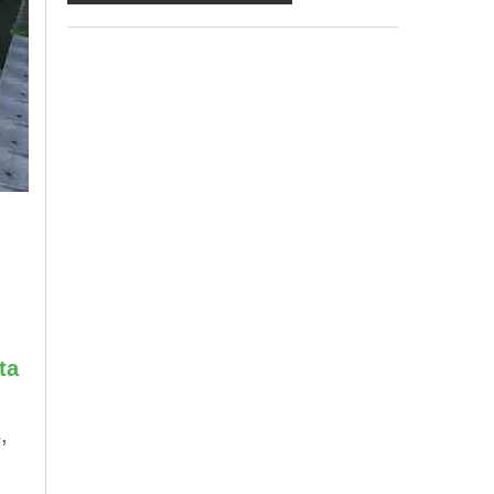
ma in mancanza non potremo evadere la
Sua richiesta;
d) ricorrendone gli estremi, può rivolgersi
all'indicato responsabile per conoscere i
Suoi dati, verificare le modalità del
trattamento, ottenere che i dati siano
integrati, modificati, cancellati, ovvero per
opporsi al trattamento degli stessi e all'invio
di materiale. Preso atto di quanto precede,
acconsento al trattamento dei miei dati.
ta
s
,