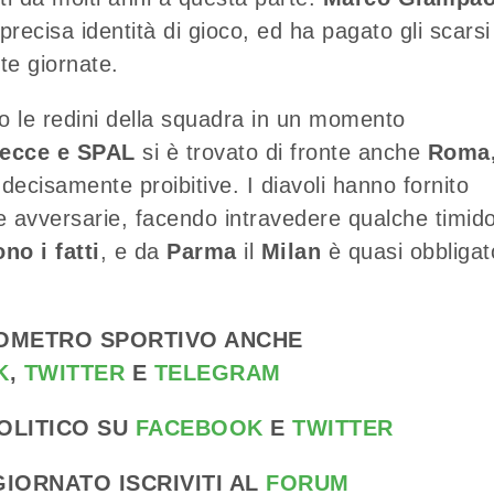
precisa identità di gioco, ed ha pagato gli scarsi
te giornate.
 le redini della squadra in un momento
ecce e SPAL
si è trovato di fronte anche
Roma
 decisamente proibitive. I diavoli hanno fornito
te avversarie, facendo intravedere qualche timid
o i fatti
, e da
Parma
il
Milan
è quasi obbligat
MOMETRO SPORTIVO ANCHE
K
,
TWITTER
E
TELEGRAM
OLITICO SU
FACEBOOK
E
TWITTER
IORNATO ISCRIVITI AL
FORUM