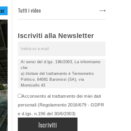
Tutti i video
ter
Iscriviti alla Newsletter
Ai sensi del d.lgs. 196/2003, La informiamo
che:
a) titolare del trattamento è Termometro
Politico, 84081 Baronissi (SA), via
Monticello 43
b) i Suoi dati saranno trattati (anche
Acconsento al trattamento dei miei dati
elettronicamente) soltanto dagli incaricati
autorizzati, esclusivamente per dare corso
personali (Regolamento 2016/679 - GDPR
all'invio della newsletter e per l'invio (anche
e d.lgs. n.196 del 30/6/2003)
via email) di informazioni relative alle
iniziative del Titolare;
c) la comunicazione dei dati è facoltativa,