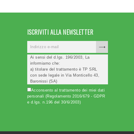
ISCRIVITI ALLA NEWSLETTER
Ai sensi del d.lgs. 196/2003, La
informiamo che:
a) titolare del trattamento è TP SRL
con sede legale in Via Monticello 43,
Baronissi (SA)
b) i Suoi dati saranno trattati (anche
Acconsento al trattamento dei miei dati
elettronicamente) soltanto dagli
personali (Regolamento 2016/679 - GDPR
incaricati autorizzati, esclusivamente
e d.lgs. n.196 del 30/6/2003)
per dare corso all'invio della newsletter
e per l'invio (anche via email) di
informazioni relative alle iniziative del
Titolare;
c) la comunicazione dei dati è