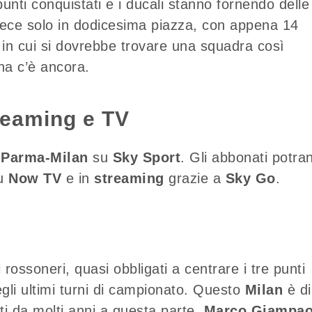
unti conquistati e i ducali stanno fornendo delle
vece solo in dodicesima piazza, con appena 14
ca in cui si dovrebbe trovare una squadra così
ina c’è ancora.
reaming e TV
i
Parma-Milan
su
Sky Sport
. Gli abbonati potra
su
Now TV
e in
streaming
grazie a
Sky Go
.
 rossoneri, quasi obbligati a centrare i tre punti
egli ultimi turni di campionato. Questo
Milan
è di
sti da molti anni a questa parte.
Marco Giampao