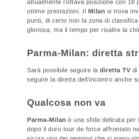
attualmente l’ottava posizione con 18 p
ottime prestazioni. Il
Milan
si trova in
punti, di certo non la zona di classifi
gloriosa, ma il tempo per risalire la ch
Parma-Milan: diretta st
Sarà possibile seguire la
diretta TV
d
seguire la diretta dell’incontro anche 
Qualcosa non va
Parma-Milan
è una sfida delicata per i
dopo il duro tour de force affrontato n
sicuro uno dei peggiori che si siano vi