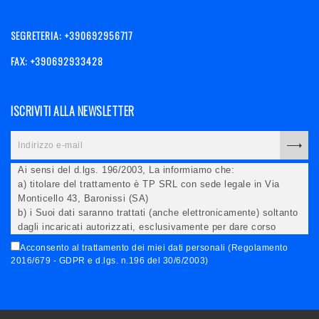
SEGRETERIA: +390692956717
FAX: +390692933428
ISCRIVITI ALLA NEWSLETTER
Ai sensi del d.lgs. 196/2003, La informiamo che:
a) titolare del trattamento è TP SRL con sede legale in Via
Monticello 43, Baronissi (SA)
b) i Suoi dati saranno trattati (anche elettronicamente) soltanto
dagli incaricati autorizzati, esclusivamente per dare corso
all'invio della newsletter e per l'invio (anche via email) di
Acconsento al trattamento dei miei dati personali (Regolamento
informazioni relative alle iniziative del Titolare;
2016/679 - GDPR e d.lgs. n.196 del 30/6/2003)
c) la comunicazione dei dati è facoltativa, ma in mancanza non
potremo evadere la Sua richiesta;
d) ricorrendone gli estremi, può rivolgersi all'indicato
responsabile per conoscere i Suoi dati, verificare le modalità