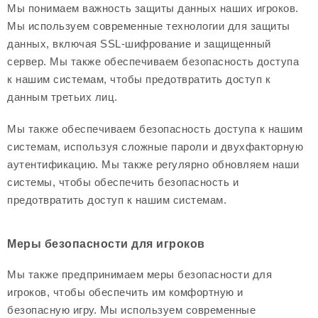
Мы понимаем важность защиты данных наших игроков.
Мы используем современные технологии для защиты
данных, включая SSL-шифрование и защищенный
сервер. Мы также обеспечиваем безопасность доступа
к нашим системам, чтобы предотвратить доступ к
данным третьих лиц.
Мы также обеспечиваем безопасность доступа к нашим
системам, используя сложные пароли и двухфакторную
аутентификацию. Мы также регулярно обновляем наши
системы, чтобы обеспечить безопасность и
предотвратить доступ к нашим системам.
Меры безопасности для игроков
Мы также предпринимаем меры безопасности для
игроков, чтобы обеспечить им комфортную и
безопасную игру. Мы используем современные