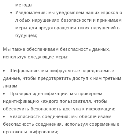
методы;
Уведомление: мы уведомляем наших игроков о
любых нарушениях безопасности и принимаем
меры для предотвращения таких нарушений в
будущем;
Мы также обеспечиваем безопасность данных,
используя следующие меры:
Шифрование: мы шифруем все передаваемые
данные, чтобы предотвратить доступ к ним третьим
лицам;
Проверка идентификации: мы проверяем
идентификацию каждого пользователя, чтобы
обеспечить безопасность доступа к информации;
Безопасность соединения: мы обеспечиваем
безопасность соединения, используя современные
протоколы шифрования;