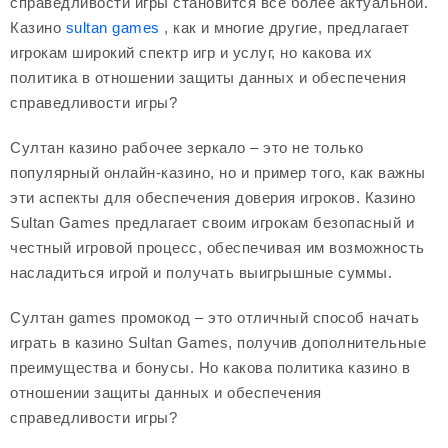
справедливости игры становится все более актуальной.
Казино
sultan games
, как и многие другие, предлагает
игрокам широкий спектр игр и услуг, но какова их
политика в отношении защиты данных и обеспечения
справедливости игры?
Султан казино рабочее зеркало – это не только
популярный онлайн-казино, но и пример того, как важны
эти аспекты для обеспечения доверия игроков. Казино
Sultan Games предлагает своим игрокам безопасный и
честный игровой процесс, обеспечивая им возможность
насладиться игрой и получать выигрышные суммы.
Султан games промокод – это отличный способ начать
играть в казино Sultan Games, получив дополнительные
преимущества и бонусы. Но какова политика казино в
отношении защиты данных и обеспечения
справедливости игры?