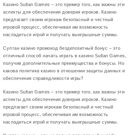
Казино Sultan Games – это пример того, как важны эти
аспекты для обеспечения доверия игроков. Казино
предлагает своим игрокам безопасный и честный
игровой процесс, обеспечивая им возможность
насладиться игрой и получать выигрышные суммы.
Султан казино промокод бездепозитный бонус – это
отличный способ начать играть в казино Sultan Games,
получив дополнительные преимущества и бонусы. Но
какова политика казино в отношении защиты данных и
обеспечения справедливости игры?
Казино Sultan Games – это пример того, как важны эти
аспекты для обеспечения доверия игроков. Казино
предлагает своим игрокам безопасный и честный
игровой процесс, обеспечивая им возможность
насладиться игрой и получать выигрышные суммы.