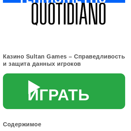
Казино Sultan Games – Справедливость
и защита данных игроков
▶️
ИГРАТЬ
Содержимое