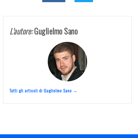
L'autore:
Guglielmo Sano
Tutti gli articoli di Guglielmo Sano →