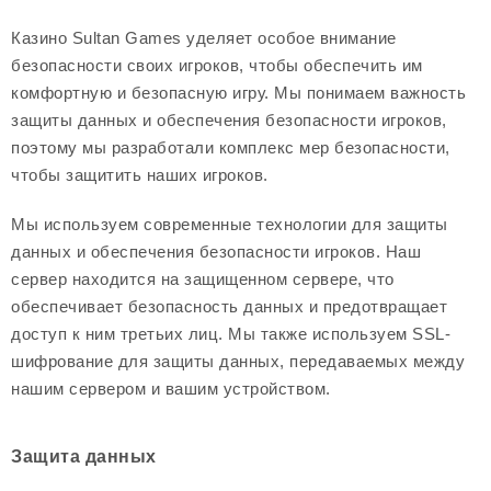
Казино Sultan Games уделяет особое внимание
безопасности своих игроков, чтобы обеспечить им
комфортную и безопасную игру. Мы понимаем важность
защиты данных и обеспечения безопасности игроков,
поэтому мы разработали комплекс мер безопасности,
чтобы защитить наших игроков.
Мы используем современные технологии для защиты
данных и обеспечения безопасности игроков. Наш
сервер находится на защищенном сервере, что
обеспечивает безопасность данных и предотвращает
доступ к ним третьих лиц. Мы также используем SSL-
шифрование для защиты данных, передаваемых между
нашим сервером и вашим устройством.
Защита данных