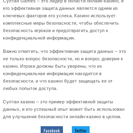
Султан Games – это лидер в области онлайн-казино, и
его эффективная защита данных является одним из
ключевых факторов его успеха. Казино использует
комплексные меры безопасности, чтобы обеспечить
безопасность игроков и предотвратить доступ к
конфиденциальной информации.
Важно отметить, что эффективная защита данных – это
не только вопрос безопасности, но и вопрос доверия к
казино. Игроки должны быть уверены, что их
конфиденциальная информация находится в
безопасности, и что казино будет защищать ее от
любых попыток доступа.
Султан казино – это пример эффективной защиты
данных, и его успешный опыт может быть использован
для улучшения безопасности онлайн-казино в целом.
Facebook
Twitter