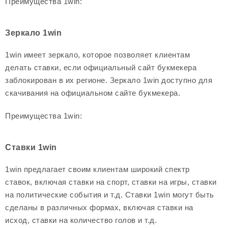
Преимущества 1win:
Зеркало 1win
1win имеет зеркало, которое позволяет клиентам
делать ставки, если официальный сайт букмекера
заблокирован в их регионе. Зеркало 1win доступно для
скачивания на официальном сайте букмекера.
Преимущества 1win:
Ставки 1win
1win предлагает своим клиентам широкий спектр
ставок, включая ставки на спорт, ставки на игры, ставки
на политические события и т.д. Ставки 1win могут быть
сделаны в различных формах, включая ставки на
исход, ставки на количество голов и т.д.