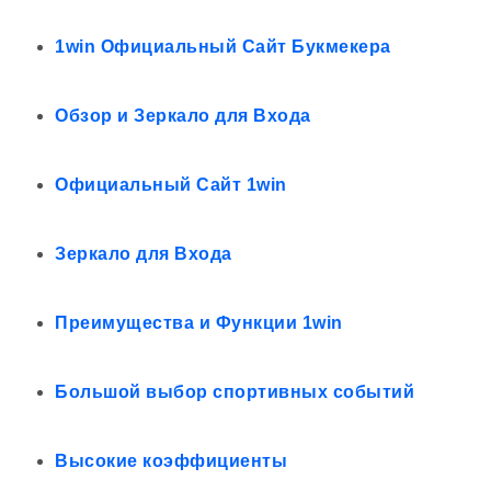
1win Официальный Сайт Букмекера
Обзор и Зеркало для Входа
Официальный Сайт 1win
Зеркало для Входа
Преимущества и Функции 1win
Большой выбор спортивных событий
Высокие коэффициенты