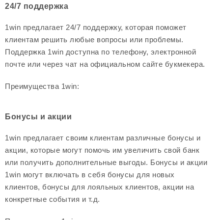
24/7 поддержка
1win предлагает 24/7 поддержку, которая поможет
клиентам решить любые вопросы или проблемы.
Поддержка 1win доступна по телефону, электронной
почте или через чат на официальном сайте букмекера.
Преимущества 1win:
Бонусы и акции
1win предлагает своим клиентам различные бонусы и
акции, которые могут помочь им увеличить свой банк
или получить дополнительные выгоды. Бонусы и акции
1win могут включать в себя бонусы для новых
клиентов, бонусы для лояльных клиентов, акции на
конкретные события и т.д.