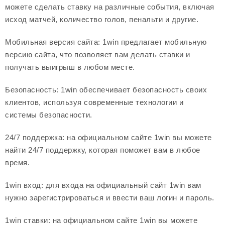
можете сделать ставку на различные события, включая
исход матчей, количество голов, пенальти и другие.
Мобильная версия сайта: 1win предлагает мобильную
версию сайта, что позволяет вам делать ставки и
получать выигрыш в любом месте.
Безопасность: 1win обеспечивает безопасность своих
клиентов, используя современные технологии и
системы безопасности.
24/7 поддержка: на официальном сайте 1win вы можете
найти 24/7 поддержку, которая поможет вам в любое
время.
1win вход: для входа на официальный сайт 1win вам
нужно зарегистрироваться и ввести ваш логин и пароль.
1win ставки: на официальном сайте 1win вы можете