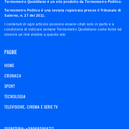
Termometro Quotidiano
è un sito prodotto da
Termometro Politico.
Termometro Politico è una testata registrata presso il Tribunale di
Salerno, n. 27 del 2011.
I contenuti di ogni articolo possono essere citati solo in parte e a
condizione di indicare sempre Termometro Quotidiano come fonte ed
inserire un link visibile a questo sito
PAGINE
HOME
CRONACA
SPORT
TECNOLOGIA
TELEVISIONE, CINEMA E SERIE TV
SEGRETERIA: +390692956717