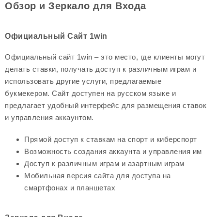
Обзор и Зеркало для Входа
Официальный Сайт 1win
Официальный сайт 1win – это место, где клиенты могут
делать ставки, получать доступ к различным играм и
использовать другие услуги, предлагаемые
букмекером. Сайт доступен на русском языке и
предлагает удобный интерфейс для размещения ставок
и управления аккаунтом.
Прямой доступ к ставкам на спорт и киберспорт
Возможность создания аккаунта и управления им
Доступ к различным играм и азартным играм
Мобильная версия сайта для доступа на
смартфонах и планшетах