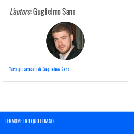
L'autore:
Guglielmo Sano
Tutti gli articoli di Guglielmo Sano →
TERMOMETRO QUOTIDIANO