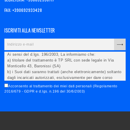
FAX: +390692933428
ISCRIVITI ALLA NEWSLETTER
Ai sensi del d.lgs. 196/2003, La informiamo che:
a) titolare del trattamento è TP SRL con sede legale in Via
Monticello 43, Baronissi (SA)
b) i Suoi dati saranno trattati (anche elettronicamente) soltanto
dagli incaricati autorizzati, esclusivamente per dare corso
all'invio della newsletter e per l'invio (anche via email) di
Acconsento al trattamento dei miei dati personali (Regolamento
informazioni relative alle iniziative del Titolare;
2016/679 - GDPR e d.lgs. n.196 del 30/6/2003)
c) la comunicazione dei dati è facoltativa, ma in mancanza non
potremo evadere la Sua richiesta;
d) ricorrendone gli estremi, può rivolgersi all'indicato
responsabile per conoscere i Suoi dati, verificare le modalità
del trattamento, ottenere che i dati siano integrati, modificati,
cancellati, ovvero per opporsi al trattamento degli stessi e
all'invio di materiale. Preso atto di quanto precede, acconsento