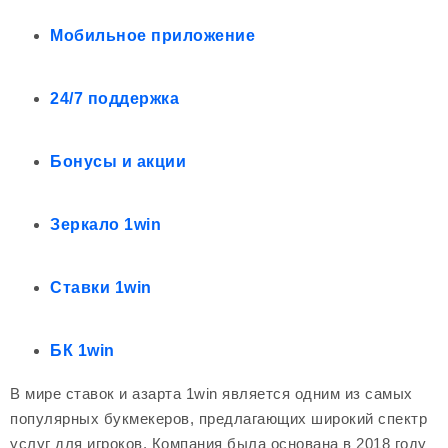
Мобильное приложение
24/7 поддержка
Бонусы и акции
Зеркало 1win
Ставки 1win
БК 1win
В мире ставок и азарта 1win является одним из самых
популярных букмекеров, предлагающих широкий спектр
услуг для игроков. Компания была основана в 2018 году