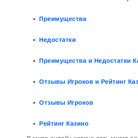
Преимущества
Недостатки
Преимущества и Недостатки К
Отзывы Игроков и Рейтинг Ка
Отзывы Игроков
Рейтинг Казино