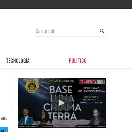
TECNOLOGIA
POLITICO
Sano
ter