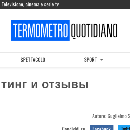
Televisione, cinema e serie tv
SPETTACOLO
SPORT
йтинг и отзывы
Autore:
Guglielmo 
Condividi su
Facebook
Twit