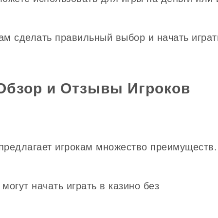
ам сделать правильный выбор и начать играт
 Обзор и Отзывы Игроков
е предлагает игрокам множество преимуществ.
 могут начать играть в казино без