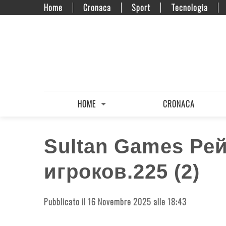
Home
Cronaca
Sport
Tecnologia
HOME
CRONACA
Sultan Games Ре
игроков.225 (2)
Pubblicato il 16 Novembre 2025 alle 18:43