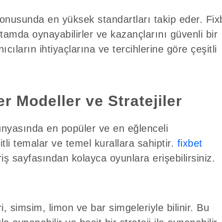
 konusunda en yüksek standartları takip eder. Fix
ortamda oynayabilirler ve kazançlarını güvenli bir
ıcıların ihtiyaçlarına ve tercihlerine göre çeşitli
r Modeller ve Stratejiler
ünyasında en popüler ve en eğlenceli
tli temalar ve temel kurallara sahiptir.
fixbet
iş sayfasından kolayca oyunlara erişebilirsiniz.
i, simsim, limon ve bar simgeleriyle bilinir. Bu