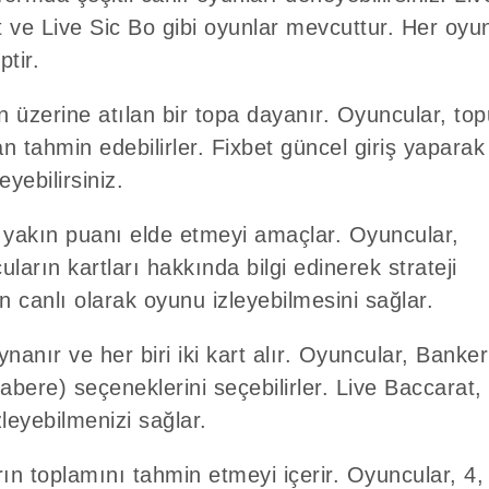
t ve Live Sic Bo gibi oyunlar mevcuttur. Her oyu
ptir.
n üzerine atılan bir topa dayanır. Oyuncular, to
 tahmin edebilirler. Fixbet güncel giriş yaparak
yebilirsiniz.
 yakın puanı elde etmeyi amaçlar. Oyuncular,
ların kartları hakkında bilgi edinerek strateji
n canlı olarak oyunu izleyebilmesini sağlar.
anır ve her biri iki kart alır. Oyuncular, Banker
bere) seçeneklerini seçebilirler. Live Baccarat,
leyebilmenizi sağlar.
ın toplamını tahmin etmeyi içerir. Oyuncular, 4,