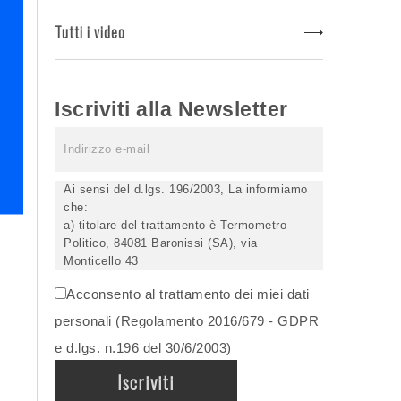
Tutti i video
Iscriviti alla Newsletter
Ai sensi del d.lgs. 196/2003, La informiamo
che:
a) titolare del trattamento è Termometro
Politico, 84081 Baronissi (SA), via
Monticello 43
b) i Suoi dati saranno trattati (anche
Acconsento al trattamento dei miei dati
elettronicamente) soltanto dagli incaricati
autorizzati, esclusivamente per dare corso
personali (Regolamento 2016/679 - GDPR
all'invio della newsletter e per l'invio (anche
e d.lgs. n.196 del 30/6/2003)
via email) di informazioni relative alle
iniziative del Titolare;
c) la comunicazione dei dati è facoltativa,