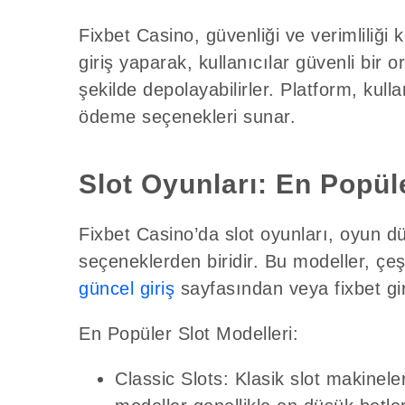
Fixbet Casino, güvenliği ve verimliliği
giriş yaparak, kullanıcılar güvenli bir 
şekilde depolayabilirler. Platform, kullan
ödeme seçenekleri sunar.
Slot Oyunları: En Popüle
Fixbet Casino’da slot oyunları, oyun d
seçeneklerden biridir. Bu modeller, çeşi
güncel giriş
sayfasından veya fixbet gir
En Popüler Slot Modelleri:
Classic Slots: Klasik slot makineler