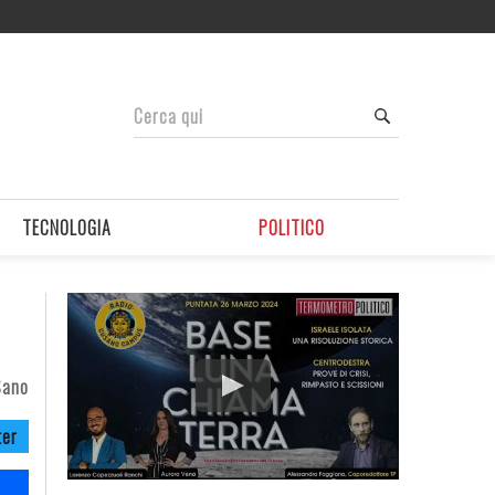
TECNOLOGIA
POLITICO
Sano
ter