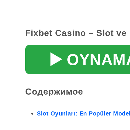
Fixbet Casino – Slot ve
▶️ OYNAM
Содержимое
Slot Oyunları: En Popüler Modell