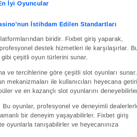
En İyi Oyuncular
sino’nun İstihdam Edilen Standartları
latformlarından biridir. Fixbet giriş yaparak,
profesyonel destek hizmetleri ile karşılaşırlar. B
gibi çeşitli oyun türlerini sunar.
na ve tercihlerine göre çeşitli slot oyunları sunar
un mekanizmaları ile kullanıcıları heyecana getiri
püler ve en kazançlı slot oyunlarını deneyebilirle
. Bu oyunlar, profesyonel ve deneyimli dealerlerl
zamanlı bir deneyim yaşayabilirler. Fixbet giriş
kte oyunlarla tanışabilirler ve heyecanınıza