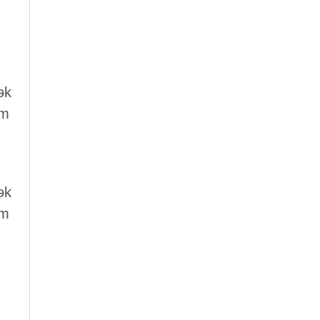
ək
im
ək
im