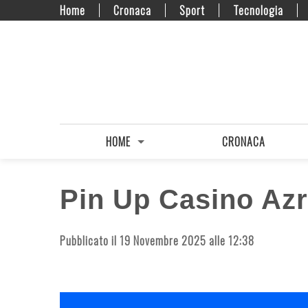
Home
Cronaca
Sport
Tecnologia
HOME
CRONACA
Pin Up Casino Azr
Pubblicato il 19 Novembre 2025 alle 12:38