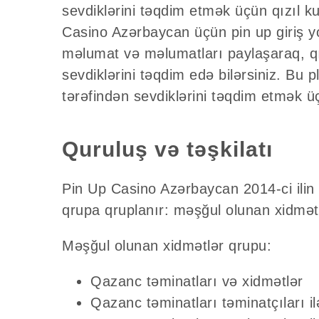
sevdiklərini təqdim etmək üçün qızıl k
Casino Azərbaycan üçün pin up giriş yol
məlumat və məlumatları paylaşaraq, qız
sevdiklərini təqdim edə bilərsiniz. Bu p
tərəfindən sevdiklərini təqdim etmək üç
Quruluş və təşkilatı
Pin Up Casino Azərbaycan 2014-ci ilin ba
qrupa qruplanır: məşğul olunan xidmətl
Məşğul olunan xidmətlər qrupu:
Qazanc təminatları və xidmətlər
Qazanc təminatları təminatçıları il