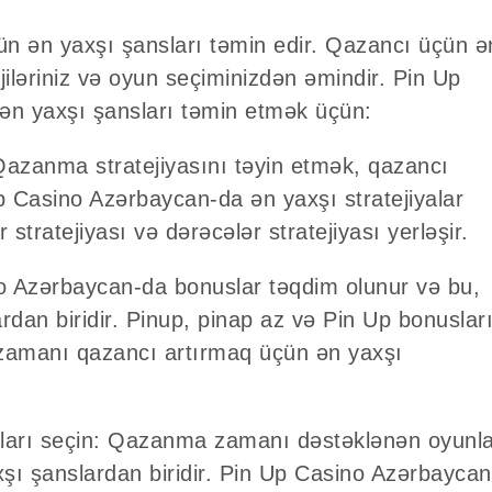
n ən yaxşı şansları təmin edir. Qazancı üçün ə
iləriniz və oyun seçiminizdən əmindir. Pin Up
n yaxşı şansları təmin etmək üçün:
Qazanma stratejiyasını təyin etmək, qazancı
p Casino Azərbaycan-da ən yaxşı stratejiyalar
 stratejiyası və dərəcələr stratejiyası yerləşir.
o Azərbaycan-da bonuslar təqdim olunur və bu,
dan biridir. Pinup, pinap az və Pin Up bonuslar
zamanı qazancı artırmaq üçün ən yaxşı
arı seçin: Qazanma zamanı dəstəklənən oyunla
ı şanslardan biridir. Pin Up Casino Azərbaycan