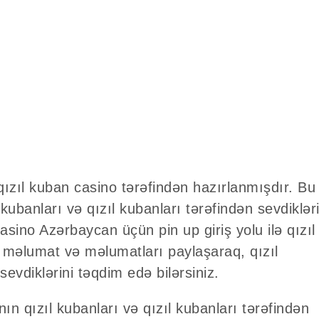
ızıl kuban casino tərəfindən hazırlanmışdır. Bu
kubanları və qızıl kubanları tərəfindən sevdikləri
sino Azərbaycan üçün pin up giriş yolu ilə qızıl
q məlumat və məlumatları paylaşaraq, qızıl
sevdiklərini təqdim edə bilərsiniz.
 qızıl kubanları və qızıl kubanları tərəfindən