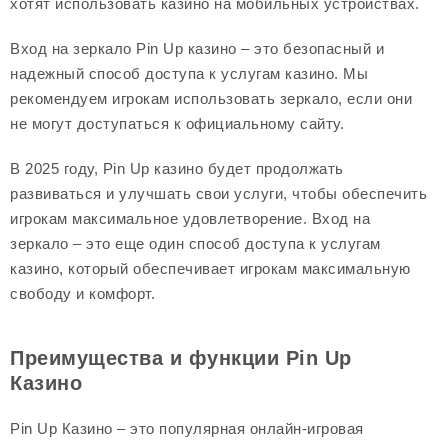
хотят использовать казино на мобильных устройствах.
Вход на зеркало Pin Up казино – это безопасный и
надежный способ доступа к услугам казино. Мы
рекомендуем игрокам использовать зеркало, если они
не могут доступаться к официальному сайту.
В 2025 году, Pin Up казино будет продолжать
развиваться и улучшать свои услуги, чтобы обеспечить
игрокам максимальное удовлетворение. Вход на
зеркало – это еще один способ доступа к услугам
казино, который обеспечивает игрокам максимальную
свободу и комфорт.
Преимущества и функции Pin Up
Казино
Pin Up Казино – это популярная онлайн-игровая