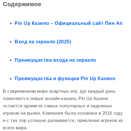
Содержимое
Pin Up Казино – Официальный сайт Пин Ап
Вход на зеркало (2025)
Преимущества входа на зеркало
Преимущества и функции Pin Up Казино
В современном мире азартных игр, где каждый день
появляются новые онлайн-казино, Pin Up Казино
остается одним из самых популярных и надежных
игроков на рынке. Компания была основана в 2016 году
и с тех пор успешно развивается, привлекая игроков из
всего мира.