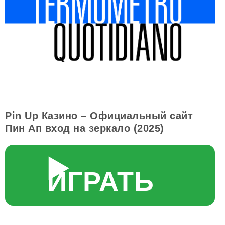
Pin Up Казино – Официальный сайт
Пин Ап вход на зеркало (2025)
▶️
ИГРАТЬ