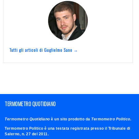
Tutti gli articoli di Guglielmo Sano →
TERMOMETRO QUOTIDIANO
Termometro Quotidiano
è un sito prodotto da
Termometro Politico.
Termometro Politico è una testata registrata presso il Tribunale di
Salerno, n. 27 del 2011.