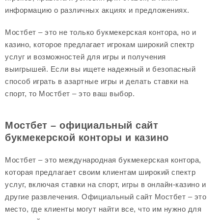
информацию о различных акциях и предложениях.
Мостбет – это не только букмекерская контора, но и
казино, которое предлагает игрокам широкий спектр
услуг и возможностей для игры и получения
выигрышей. Если вы ищете надежный и безопасный
способ играть в азартные игры и делать ставки на
спорт, то Мостбет – это ваш выбор.
Мостбет – официальный сайт
букмекерской конторы и казино
Мостбет – это международная букмекерская контора,
которая предлагает своим клиентам широкий спектр
услуг, включая ставки на спорт, игры в онлайн-казино и
другие развлечения. Официальный сайт Мостбет – это
место, где клиенты могут найти все, что им нужно для