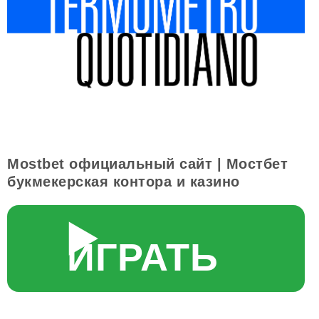
Mostbet официальный сайт | Мостбет
букмекерская контора и казино
▶️
ИГРАТЬ