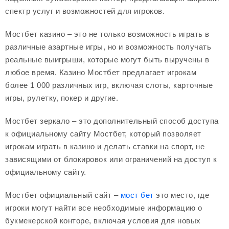
спектр услуг и возможностей для игроков.
Мостбет казино – это не только возможность играть в
различные азартные игры, но и возможность получать
реальные выигрыши, которые могут быть выручены в
любое время. Казино Мостбет предлагает игрокам
более 1 000 различных игр, включая слоты, карточные
игры, рулетку, покер и другие.
Мостбет зеркало – это дополнительный способ доступа
к официальному сайту Мостбет, который позволяет
игрокам играть в казино и делать ставки на спорт, не
зависящими от блокировок или ограничений на доступ к
официальному сайту.
Мостбет официальный сайт –
мост бет
это место, где
игроки могут найти все необходимые информацию о
букмекерской конторе, включая условия для новых