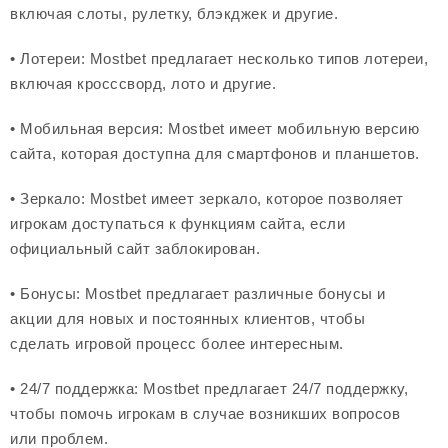
включая слоты, рулетку, блэкджек и другие.
• Лотереи: Mostbet предлагает несколько типов лотереи,
включая кросссворд, лото и другие.
• Мобильная версия: Mostbet имеет мобильную версию
сайта, которая доступна для смартфонов и планшетов.
• Зеркало: Mostbet имеет зеркало, которое позволяет
игрокам доступаться к функциям сайта, если
официальный сайт заблокирован.
• Бонусы: Mostbet предлагает различные бонусы и
акции для новых и постоянных клиентов, чтобы
сделать игровой процесс более интересным.
• 24/7 поддержка: Mostbet предлагает 24/7 поддержку,
чтобы помочь игрокам в случае возникших вопросов
или проблем.