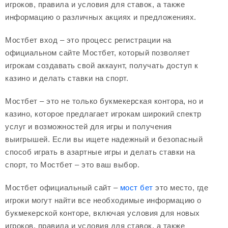
игроков, правила и условия для ставок, а также
информацию о различных акциях и предложениях.
Мостбет вход – это процесс регистрации на
официальном сайте Мостбет, который позволяет
игрокам создавать свой аккаунт, получать доступ к
казино и делать ставки на спорт.
Мостбет – это не только букмекерская контора, но и
казино, которое предлагает игрокам широкий спектр
услуг и возможностей для игры и получения
выигрышей. Если вы ищете надежный и безопасный
способ играть в азартные игры и делать ставки на
спорт, то Мостбет – это ваш выбор.
Мостбет официальный сайт –
мост бет
это место, где
игроки могут найти все необходимые информацию о
букмекерской конторе, включая условия для новых
игроков, правила и условия для ставок, а также