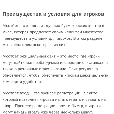
Преимущества и условия для игроков
Мостбет – это одна из лучших букмекерских контор в
мире, которая предлагает своим клиентам множество
преимуществ и условий для игроков. В этом разделе
мы рассмотрим некоторые из них.
Мостбет официальный сайт – это место, где игроки
могут найти все необходимые информацию о ставках, а
также о различных играх и казино. Сайт регулярно
обновляется, чтобы обеспечить игрокам максимальную
комфорт и удобство.
Мостбет вход – это процесс регистрации на сайте,
который позволяет игрокам начать играть и ставить на
спорт. Процесс регистрации прост и быстр, и игроки
могут начать играть уже через несколько минут.