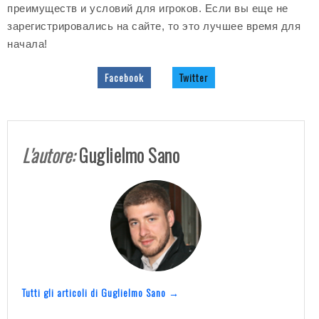
преимуществ и условий для игроков. Если вы еще не
зарегистрировались на сайте, то это лучшее время для
начала!
Facebook
Twitter
L'autore:
Guglielmo Sano
Tutti gli articoli di Guglielmo Sano →