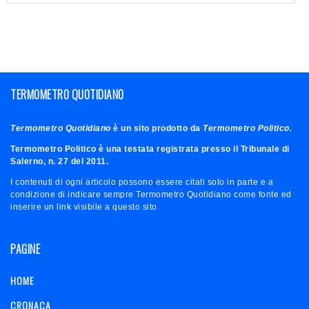
TERMOMETRO QUOTIDIANO
Termometro Quotidiano
è un sito prodotto da
Termometro Politico.
Termometro Politico è una testata registrata presso il Tribunale di
Salerno, n. 27 del 2011.
I contenuti di ogni articolo possono essere citati solo in parte e a
condizione di indicare sempre Termometro Quotidiano come fonte ed
inserire un link visibile a questo sito
PAGINE
HOME
CRONACA