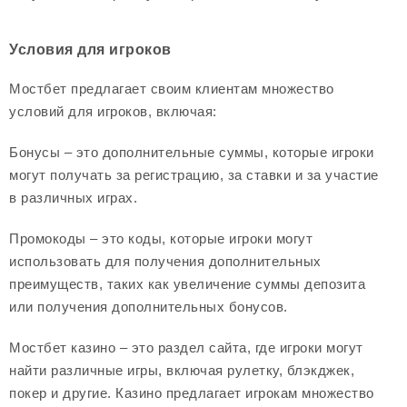
Условия для игроков
Мостбет предлагает своим клиентам множество
условий для игроков, включая:
Бонусы – это дополнительные суммы, которые игроки
могут получать за регистрацию, за ставки и за участие
в различных играх.
Промокоды – это коды, которые игроки могут
использовать для получения дополнительных
преимуществ, таких как увеличение суммы депозита
или получения дополнительных бонусов.
Мостбет казино – это раздел сайта, где игроки могут
найти различные игры, включая рулетку, блэкджек,
покер и другие. Казино предлагает игрокам множество