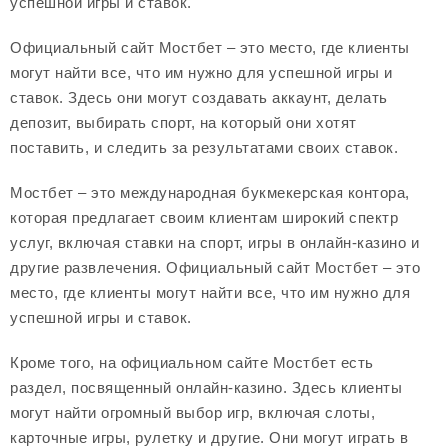
успешной игры и ставок.
Официальный сайт Мостбет – это место, где клиенты
могут найти все, что им нужно для успешной игры и
ставок. Здесь они могут создавать аккаунт, делать
депозит, выбирать спорт, на который они хотят
поставить, и следить за результатами своих ставок.
Мостбет – это международная букмекерская контора,
которая предлагает своим клиентам широкий спектр
услуг, включая ставки на спорт, игры в онлайн-казино и
другие развлечения. Официальный сайт Мостбет – это
место, где клиенты могут найти все, что им нужно для
успешной игры и ставок.
Кроме того, на официальном сайте Мостбет есть
раздел, посвященный онлайн-казино. Здесь клиенты
могут найти огромный выбор игр, включая слоты,
карточные игры, рулетку и другие. Они могут играть в