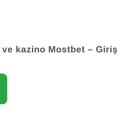
ve kazino Mostbet – Giriş