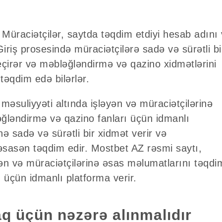
 Müraciətçilər, saytda təqdim etdiyi hesab adını
 Giriş prosesində müraciətçilərə sadə və sürətli bi
keçirər və məbləğləndirmə və qazino xidmətlərini
təqdim edə bilərlər.
əsuliyyəti altında işləyən və müraciətçilərinə
ğləndirmə və qazino fanları üçün idmanlı
nə sadə və sürətli bir xidmət verir və
 əsasən təqdim edir. Mostbet AZ rəsmi saytı,
ən və müraciətçilərinə əsas məlumatlarını təqdi
üçün idmanlı platforma verir.
 üçün nəzərə alınmalıdır