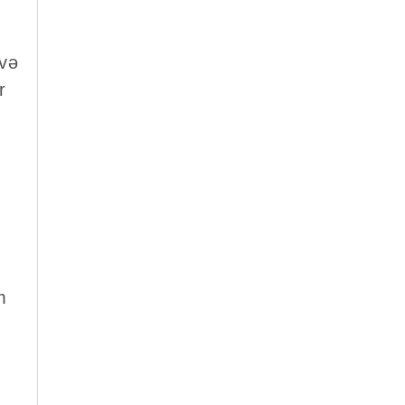
 və
r
m