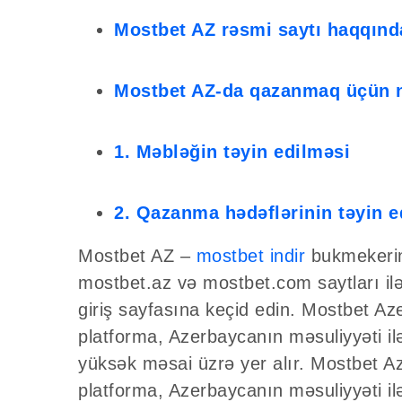
Mostbet AZ rəsmi saytı haqqınd
Mostbet AZ-da qazanmaq üçün nə
1. Məbləğin təyin edilməsi
2. Qazanma hədəflərinin təyin e
Mostbet AZ –
mostbet indir
bukmekering
mostbet.az və mostbet.com saytları ilə
giriş sayfasına keçid edin. Mostbet A
platforma, Azerbaycanın məsuliyyəti il
yüksək məsai üzrə yer alır. Mostbet 
platforma, Azerbaycanın məsuliyyəti il