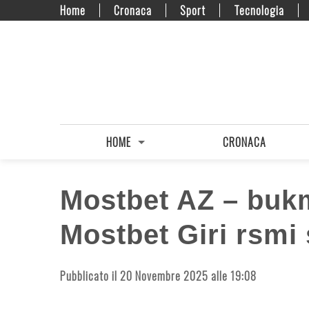
Home
Cronaca
Sport
Tecnologia
HOME
CRONACA
Mostbet AZ – buk
Mostbet Giri rsmi
Pubblicato il 20 Novembre 2025 alle 19:08