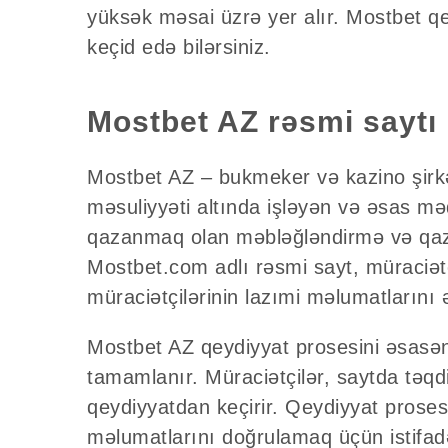
yüksək məsai üzrə yer alır. Mostbet q
keçid edə bilərsiniz.
Mostbet AZ rəsmi saytı
Mostbet AZ – bukmeker və kazino şirkə
məsuliyyəti altında işləyən və əsas mə
qazanmaq olan məbləğləndirmə və qazin
Mostbet.com adlı rəsmi sayt, müraciətç
müraciətçilərinin lazımi məlumatlarını
Mostbet AZ qeydiyyat prosesini əsasən 
tamamlanır. Müraciətçilər, saytda təqd
qeydiyyatdan keçirir. Qeydiyyat proses
məlumatlarını doğrulamaq üçün istifadə