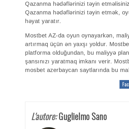
Qazanma hədəflərinizi təyin etməlisini
Qazanma hədəflərinizi təyin etmək, oyu
həyat yaratır.
Mostbet AZ-da oyun oynayarkən, maliy
artırmaq üçün ən yaxşı yoldur. Mostbet
platforma olduğundan, bu maliyyə pla
şansınızı yaratmaq imkanı verir. Mos
mosbet azerbaycan saytlarında bu mali
Fac
L'autore:
Guglielmo Sano