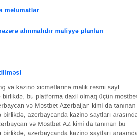
a məlumatlar
zərə alınmalıdır maliyyə planları
dilməsi
 və kazino xidmətlərinə malik rəsmi sayt.
 birlikdə, bu platforma daxil olmaq üçün mostbe
zerbaycan və Mostbet Azerbaijan kimi da tanınan
ə birlikdə, azerbaycanda kazino saytları arasınd
Azerbaycan və Mostbet AZ kimi da tanınan bu
ə birlikdə, azerbaycanda kazino saytları arasınd