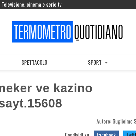
Televisione, cinema e serie tv
SPETTACOLO
SPORT
meker ve kazino
 sayt.15608
Autore:
Guglielmo 
Condividi su
Facebook
Twit