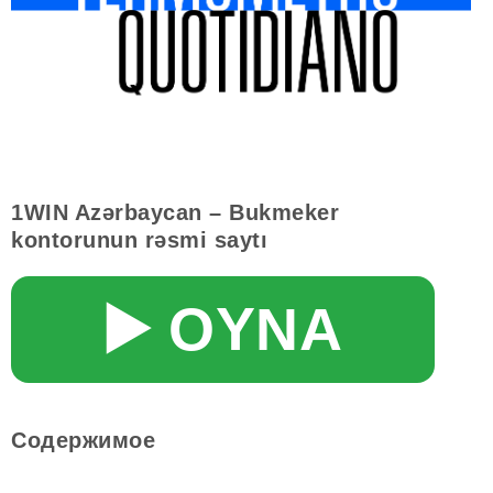
1WIN Azərbaycan – Bukmeker
kontorunun rəsmi saytı
▶️ OYNA
Содержимое