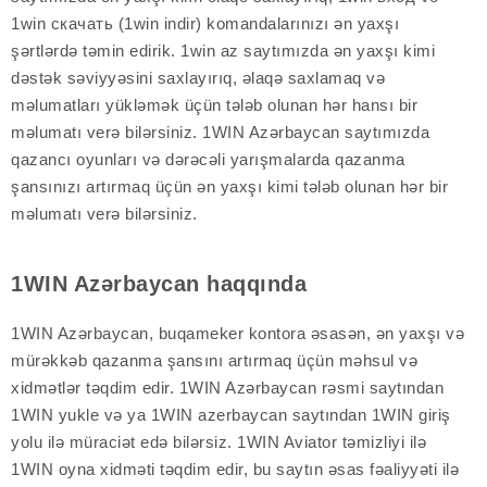
1win скачать (1win indir) komandalarınızı ən yaxşı
şərtlərdə təmin edirik. 1win az saytımızda ən yaxşı kimi
dəstək səviyyəsini saxlayırıq, əlaqə saxlamaq və
məlumatları yükləmək üçün tələb olunan hər hansı bir
məlumatı verə bilərsiniz. 1WIN Azərbaycan saytımızda
qazancı oyunları və dərəcəli yarışmalarda qazanma
şansınızı artırmaq üçün ən yaxşı kimi tələb olunan hər bir
məlumatı verə bilərsiniz.
1WIN Azərbaycan haqqında
1WIN Azərbaycan, buqameker kontora əsasən, ən yaxşı və
mürəkkəb qazanma şansını artırmaq üçün məhsul və
xidmətlər təqdim edir. 1WIN Azərbaycan rəsmi saytından
1WIN yukle və ya 1WIN azerbaycan saytından 1WIN giriş
yolu ilə müraciət edə bilərsiz. 1WIN Aviator təmizliyi ilə
1WIN oyna xidməti təqdim edir, bu saytın əsas fəaliyyəti ilə