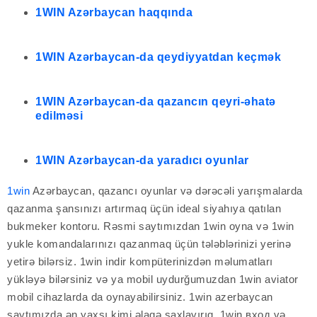
1WIN Azərbaycan haqqında
1WIN Azərbaycan-da qeydiyyatdan keçmək
1WIN Azərbaycan-da qazancın qeyri-əhatə
edilməsi
1WIN Azərbaycan-da yaradıcı oyunlar
1win
Azərbaycan, qazancı oyunlar və dərəcəli yarışmalarda
qazanma şansınızı artırmaq üçün ideal siyahıya qatılan
bukmeker kontoru. Rəsmi saytımızdan 1win oyna və 1win
yukle komandalarınızı qazanmaq üçün tələblərinizi yerinə
yetirə bilərsiz. 1win indir kompüterinizdən məlumatları
yükləyə bilərsiniz və ya mobil uydurğumuzdan 1win aviator
mobil cihazlarda da oynayabilirsiniz. 1win azerbaycan
saytımızda ən yaxşı kimi əlaqə saxlayırıq, 1win вход və