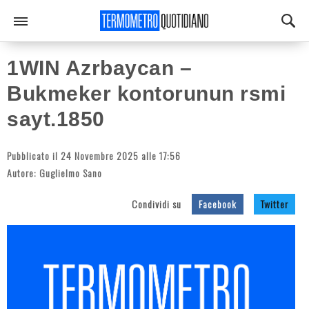
1WIN Azrbaycan –
Bukmeker kontorunun rsmi
sayt.1850
Pubblicato il 24 Novembre 2025 alle 17:56
Autore:
Guglielmo Sano
Condividi su
Facebook
Twitter