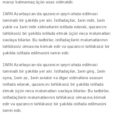
maruz kalmamaq üçün əsas xidmətdir.
1WIN Azərbaycan-da qazancın qeyri-əhatə edilməsi
təminatlı bir şəkildə yer alır. İstifadəçilər, 1win indir, 1win
yukle və 1win indir xidmətlərini istifadə edərək, qazancını
təhlükəsiz bir şəkildə istifadə etmək üçün necə məlumatları
saxlaya bilərlər. Bu tədbirlər, istifadəçilərin məlumatlarının
təhlükəsiz olmasına kömək edir və qazancın təhlükəsiz bir
şəkildə istifadə edilməsini təmin edir.
1WIN Azərbaycan-da qazancın qeyri-əhatə edilməsi
təminatlı bir şəkildə yer alır. İstifadəçilər, 1win giriş, 1win
oyna, 1win az, 1win aviator və digər xidmətlərə əsasən
istifadə edərək, qazancını təhlükəsiz bir şəkildə istifadə
etmək üçün necə məlumatları saxlaya bilərlər. Bu tədbirlər,
istifadəçilərin məlumatlarının təhlükəsiz olmasına kömək
edir və qazancın təhlükəsiz bir şəkildə istifadə edilməsini
təmin edir.