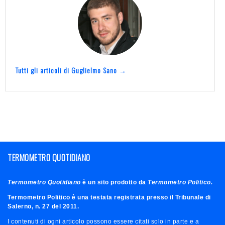
Tutti gli articoli di Guglielmo Sano →
TERMOMETRO QUOTIDIANO
Termometro Quotidiano
è un sito prodotto da
Termometro Politico.
Termometro Politico è una testata registrata presso il Tribunale di
Salerno, n. 27 del 2011.
I contenuti di ogni articolo possono essere citati solo in parte e a