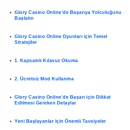
Glory Casino Online’de Başarıya Yolculuğunu
Başlatın
Glory Casino Online Oyunları için Temel
Stratejiler
1. Kapsamlı Kılavuz Okuma
2. Ücretsiz Mod Kullanma
Glory Casino Online’de Başarı için Dikkat
Edilmesi Gereken Detaylar
Yeni Başlayanlar için Önemli Tavsiyeler