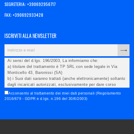
SEGRETERIA: +390692956717
FAX: +390692933428
ISCRIVITI ALLA NEWSLETTER
Ai sensi del d.lgs. 196/2003, La informiamo che:
a) titolare del trattamento è TP SRL con sede legale in Via
Monticello 43, Baronissi (SA)
b) i Suoi dati saranno trattati (anche elettronicamente) soltanto
dagli incaricati autorizzati, esclusivamente per dare corso
all'invio della newsletter e per l'invio (anche via email) di
Acconsento al trattamento dei miei dati personali (Regolamento
informazioni relative alle iniziative del Titolare;
2016/679 - GDPR e d.lgs. n.196 del 30/6/2003)
c) la comunicazione dei dati è facoltativa, ma in mancanza non
potremo evadere la Sua richiesta;
d) ricorrendone gli estremi, può rivolgersi all'indicato
responsabile per conoscere i Suoi dati, verificare le modalità
del trattamento, ottenere che i dati siano integrati, modificati,
cancellati, ovvero per opporsi al trattamento degli stessi e