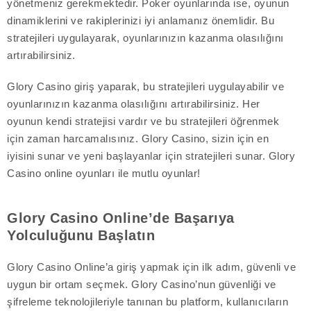
yönetmeniz gerekmektedir. Poker oyunlarında ise, oyunun
dinamiklerini ve rakiplerinizi iyi anlamanız önemlidir. Bu
stratejileri uygulayarak, oyunlarınızın kazanma olasılığını
artırabilirsiniz.
Glory Casino giriş yaparak, bu stratejileri uygulayabilir ve
oyunlarınızın kazanma olasılığını artırabilirsiniz. Her
oyunun kendi stratejisi vardır ve bu stratejileri öğrenmek
için zaman harcamalısınız. Glory Casino, sizin için en
iyisini sunar ve yeni başlayanlar için stratejileri sunar. Glory
Casino online oyunları ile mutlu oyunlar!
Glory Casino Online’de Başarıya
Yolculuğunu Başlatın
Glory Casino Online’a giriş yapmak için ilk adım, güvenli ve
uygun bir ortam seçmek. Glory Casino’nun güvenliği ve
şifreleme teknolojileriyle tanınan bu platform, kullanıcıların