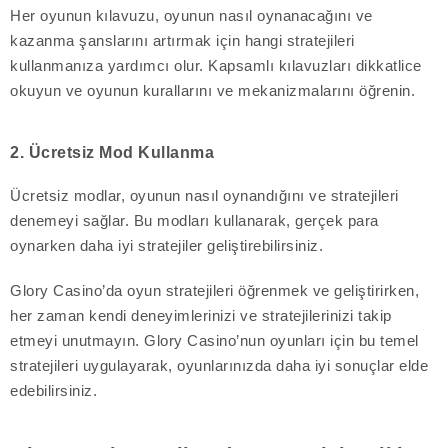
Her oyunun kılavuzu, oyunun nasıl oynanacağını ve
kazanma şanslarını artırmak için hangi stratejileri
kullanmanıza yardımcı olur. Kapsamlı kılavuzları dikkatlice
okuyun ve oyunun kurallarını ve mekanizmalarını öğrenin.
2. Ücretsiz Mod Kullanma
Ücretsiz modlar, oyunun nasıl oynandığını ve stratejileri
denemeyi sağlar. Bu modları kullanarak, gerçek para
oynarken daha iyi stratejiler geliştirebilirsiniz.
Glory Casino’da oyun stratejileri öğrenmek ve geliştirirken,
her zaman kendi deneyimlerinizi ve stratejilerinizi takip
etmeyi unutmayın. Glory Casino’nun oyunları için bu temel
stratejileri uygulayarak, oyunlarınızda daha iyi sonuçlar elde
edebilirsiniz.