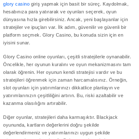
glory casino
giriş yapmak için basit bir süreç. Kaydolmak,
hesabınıza para yatırarak ve oyunları seçerek, oyun
dünyasına hızla girebilirsiniz. Ancak, yeni başlayanlar için
stratejiler ve ipuçları var. İlk adım, güvenilir ve güvenli bir
platform seçmek. Glory Casino, bu konuda sizin için en
iyisini sunar.
Glory Casino online oyunları, çeşitli stratejilerle oynanabilir.
Öncelikle, her oyunun kuralını ve oyun mekanizmasını tam
olarak öğrenin. Her oyunun kendi stratejisi vardır ve bu
stratejileri öğrenmek için zaman harcamalısınız. Örneğin,
slot oyunları için yatırımlarınızı dikkatlice planlayın ve
yatırımlarınızın çeşitliliğini artırın. Bu, riski azaltabilir ve
kazanma olasılığını artırabilir.
Diğer oyunlar, stratejileri daha karmaşıktır. Blackjack
oyununda, kartların değerlerini doğru şekilde
değerlendirmeniz ve yatırımlarınızı uygun şekilde