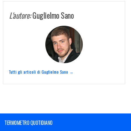
L'autore:
Guglielmo Sano
Tutti gli articoli di Guglielmo Sano →
TERMOMETRO QUOTIDIANO