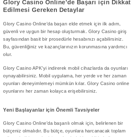
Glory Casino Online’de Başarı için Dikkat
Edilmesi Gereken Detaylar
Glory Casino Online’da başarı elde etmek için ilk adım,
güvenli ve uygun bir hesap oluşturmak. Glory Casino giriş
sayfasından basit bir prosedürle hesabınızı açabilirsiniz.
Bu, güvenliğiniz ve kazançlarınızın korunmasına yardımcı
olur.
Glory Casino APK’yi indirerek mobil cihazlarda da oyunları
oynayabilirsiniz. Mobil uygulama, her yerde ve her zaman
oyunları deneyimlemeyi mümkün kılar. Glory Casino online
oyunlarını her zaman kolayca erişebilirsiniz.
Yeni Başlayanlar için Önemli Tavsiyeler
Glory Casino Online’da başarılı olmak için, belirlenen bir
bütçeniz olmalıdır. Bu bütçe, oyunlara harcanacak toplam