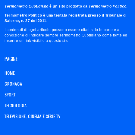
Termometro Quotidiano
è un sito prodotto da
Termometro Politico.
Termometro Politico è una testata registrata presso il Tribunale di
Salerno, n. 27 del 2011.
I contenuti di ogni articolo possono essere citati solo in parte e a
condizione di indicare sempre Termometro Quotidiano come fonte ed
inserire un link visibile a questo sito
PAGINE
HOME
CRONACA
SPORT
TECNOLOGIA
TELEVISIONE, CINEMA E SERIE TV