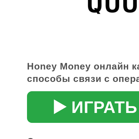
Honey Money онлайн к
способы связи с опер
▶️ ИГРАТЬ