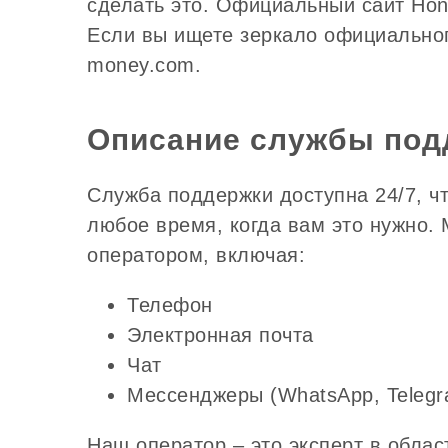
сделать это. Официальный сайт Hon
Если вы ищете зеркало официального
money.com.
Описание службы под
Служба поддержки доступна 24/7, чт
любое время, когда вам это нужно.
оператором, включая:
Телефон
Электронная почта
Чат
Мессенджеры (WhatsApp, Telegra
Наш оператор – это эксперт в облас