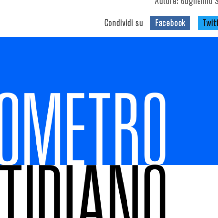
Autore:
Guglielmo 
Condividi su
Facebook
Twit