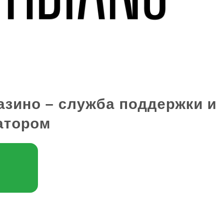
азино – служба поддержки и
атором