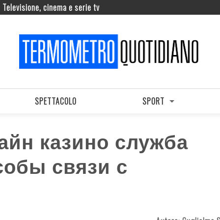
Televisione, cinema e serie tv
SPETTACOLO
SPORT
айн казино служба
собы связи с