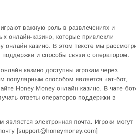
играют важную роль в развлечениях и
ых онлайн-казино, которые привлекли
y онлайн казино. В этом тексте мы рассмотр
у поддержки и способы связи с оператором.
онлайн казино доступны игрокам через
м популярным способом является чат-бот,
айте Honey Money онлайн казино. В чате-бот
лучать ответы операторов поддержки в
м является электронная почта. Игроки могут
почту [support@honeymoney.com]