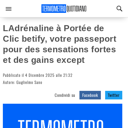
LAdrénaline à Portée de
Clic betify, votre passeport
pour des sensations fortes
et des gains except
Pubblicato il 4 Dicembre 2025 alle 21:32
Autore:
Guglielmo Sano
Condividi su
Facebook
Twitter