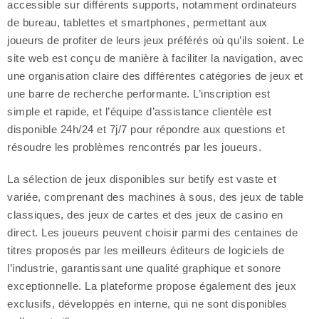
accessible sur différents supports, notamment ordinateurs
de bureau, tablettes et smartphones, permettant aux
joueurs de profiter de leurs jeux préférés où qu’ils soient. Le
site web est conçu de manière à faciliter la navigation, avec
une organisation claire des différentes catégories de jeux et
une barre de recherche performante. L’inscription est
simple et rapide, et l’équipe d’assistance clientèle est
disponible 24h/24 et 7j/7 pour répondre aux questions et
résoudre les problèmes rencontrés par les joueurs.
La sélection de jeux disponibles sur betify est vaste et
variée, comprenant des machines à sous, des jeux de table
classiques, des jeux de cartes et des jeux de casino en
direct. Les joueurs peuvent choisir parmi des centaines de
titres proposés par les meilleurs éditeurs de logiciels de
l’industrie, garantissant une qualité graphique et sonore
exceptionnelle. La plateforme propose également des jeux
exclusifs, développés en interne, qui ne sont disponibles