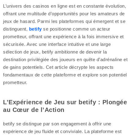
L’univers des casinos en ligne est en constante évolution,
offrant une multitude d’opportunités pour les amateurs de
jeux de hasard. Parmi les plateformes qui émergent et se
distinguent,
betify
se positionne comme un acteur
prometteur, offrant une expérience à la fois immersive et
sécurisée. Avec une interface intuitive et une large
sélection de jeux, betify ambitionne de devenir la
destination privilégiée des joueurs en quête d’adrénaline et
de gains potentiels. Cet article décrypte les aspects
fondamentaux de cette plateforme et explore son potentiel
prometteur.
L’Expérience de Jeu sur betify : Plongée
au Cœur de l’Action
betify se distingue par son engagement à offrir une
expérience de jeu fluide et conviviale. La plateforme est