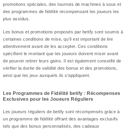
promotions spéciales, des tournois de machines à sous et
des programmes de fidélité récompensant les joueurs les
plus assidus.
Les bonus et promotions proposés par betify sont soumis à
certaines conditions de mise, qu’il est important de lire
attentivement avant de les accepter. Ces conditions
spécifient le montant que les joueurs doivent miser avant
de pouvoir retirer leurs gains. Il est également conseillé de
vérifier la durée de validité des bonus et des promotions,
ainsi que les jeux auxquels ils s’appliquent.
Les Programmes de Fidélité betify : Récompenses
Exclusives pour les Joueurs Réguliers
Les joueurs réguliers de betify sont récompensés grâce à
un programme de fidélité offrant des avantages exclusifs
tels que des bonus personnalisés, des cadeaux