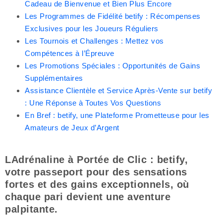
Cadeau de Bienvenue et Bien Plus Encore
Les Programmes de Fidélité betify : Récompenses
Exclusives pour les Joueurs Réguliers
Les Tournois et Challenges : Mettez vos
Compétences à l’Épreuve
Les Promotions Spéciales : Opportunités de Gains
Supplémentaires
Assistance Clientèle et Service Après-Vente sur betify
: Une Réponse à Toutes Vos Questions
En Bref : betify, une Plateforme Prometteuse pour les
Amateurs de Jeux d’Argent
LAdrénaline à Portée de Clic : betify,
votre passeport pour des sensations
fortes et des gains exceptionnels, où
chaque pari devient une aventure
palpitante.