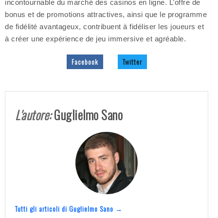
incontournable du marché des casinos en ligne. L’offre de
bonus et de promotions attractives, ainsi que le programme
de fidélité avantageux, contribuent à fidéliser les joueurs et
à créer une expérience de jeu immersive et agréable.
Facebook
Twitter
L'autore:
Guglielmo Sano
Tutti gli articoli di Guglielmo Sano →