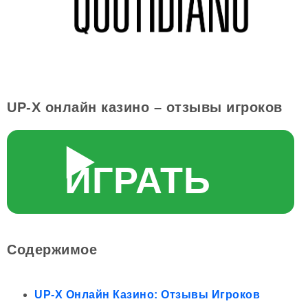
UP-X онлайн казино – отзывы игроков
▶️
ИГРАТЬ
Содержимое
UP-X Онлайн Казино: Отзывы Игроков