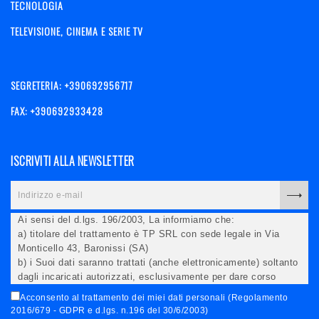
TECNOLOGIA
TELEVISIONE, CINEMA E SERIE TV
SEGRETERIA: +390692956717
FAX: +390692933428
ISCRIVITI ALLA NEWSLETTER
Ai sensi del d.lgs. 196/2003, La informiamo che:
a) titolare del trattamento è TP SRL con sede legale in Via
Monticello 43, Baronissi (SA)
b) i Suoi dati saranno trattati (anche elettronicamente) soltanto
dagli incaricati autorizzati, esclusivamente per dare corso
all'invio della newsletter e per l'invio (anche via email) di
Acconsento al trattamento dei miei dati personali (Regolamento
informazioni relative alle iniziative del Titolare;
2016/679 - GDPR e d.lgs. n.196 del 30/6/2003)