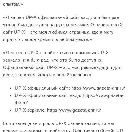
опытом.»
«Я нашел UP-X официальный сайт вход, и я был рад,
что он был доступен на русском языке. Официальный
сайт UP-X – это моя любимая страница, где я могу
играть в любое время и в любом месте.»
«Я играл в UP-X онлайн казино с помощью UP-X
зеркало, и я был рад, что это было доступно.
Официальный сайт UP-X – это моя рекомендация для
всех, кто хочет играть в онлайн казино.»
UP-X официальный сайт: https://www.gazeta-dnr.ru/
UP-X официальный сайт вход: https://www.gazeta-
dnr.ru/
UP-X зеркало: https://www.gazeta-dnr.ru/
Если вы еще не игрок в UP-X онлайн казино, то мы
рекомендуем вам попробовать. Официальный сайт UP-