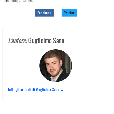
вам понравятся.
Facebook
Twitter
L'autore:
Guglielmo Sano
Tutti gli articoli di Guglielmo Sano →