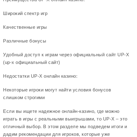
Широкий спектр игр
Качественные игры
Различные бонусы
Удобный доступ к играм через официальный сайт UP-X
(up-x официальный сайт)
Недостатки UP-X онлайн казино:
Некоторые игроки могут найти условия бонусов
слишком строгими
Если вы ищете надежное онлайн-казино, где можно
играть в игры с реальными выигрышами, то UP-X – это
отличный выбор. В этом разделе мы подведем итоги и
дадим рекомендации для игроков, которые уже