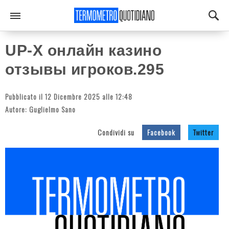
UP-X онлайн казино
отзывы игроков.295
Pubblicato il 12 Dicembre 2025 alle 12:48
Autore:
Guglielmo Sano
Condividi su
Facebook
Twitter