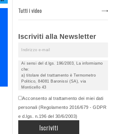
Tutti i video
Iscriviti alla Newsletter
Ai sensi del d.lgs. 196/2003, La informiamo
che:
a) titolare del trattamento è Termometro
Politico, 84081 Baronissi (SA), via
Monticello 43
b) i Suoi dati saranno trattati (anche
Acconsento al trattamento dei miei dati
elettronicamente) soltanto dagli incaricati
autorizzati, esclusivamente per dare corso
personali (Regolamento 2016/679 - GDPR
all'invio della newsletter e per l'invio (anche
e d.lgs. n.196 del 30/6/2003)
via email) di informazioni relative alle
iniziative del Titolare;
c) la comunicazione dei dati è facoltativa,