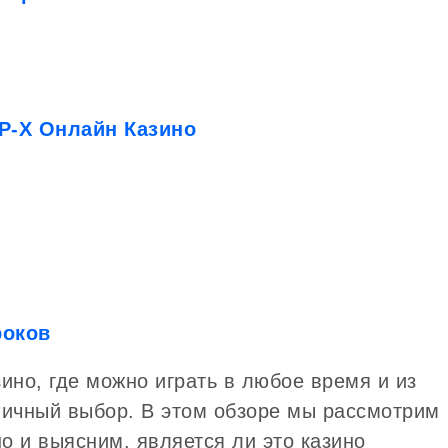
P-X Онлайн Казино
роков
ино, где можно играть в любое время и из
тличный выбор. В этом обзоре мы рассмотрим
о и выясним, является ли это казино