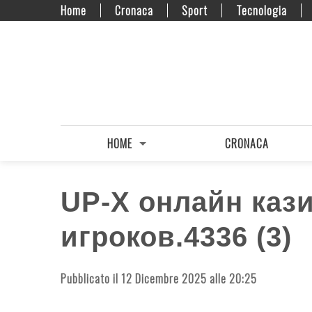
Home
Cronaca
Sport
Tecnologia
HOME
CRONACA
UP-X онлайн каз
игроков.4336 (3)
Pubblicato il 12 Dicembre 2025 alle 20:25