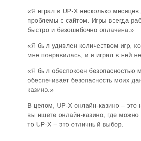
«Я играл в UP-X несколько месяцев, 
проблемы с сайтом. Игры всегда ра
быстро и безошибочно оплачена.»
«Я был удивлен количеством игр, ко
мне понравилась, и я играл в ней н
«Я был обеспокоен безопасностью 
обеспечивает безопасность моих да
казино.»
В целом, UP-X онлайн-казино – это 
вы ищете онлайн-казино, где можно 
то UP-X – это отличный выбор.