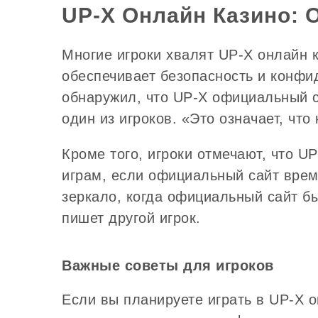
UP-X Онлайн Казино: 
Многие игроки хвалят UP-X онлайн к
обеспечивает безопасность и конфид
обнаружил, что UP-X официальный 
один из игроков. «Это означает, чт
Кроме того, игроки отмечают, что U
играм, если официальный сайт врем
зеркало, когда официальный сайт бы
пишет другой игрок.
Важные советы для игроков
Если вы планируете играть в UP-X 