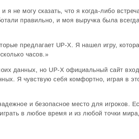
и я не могу сказать, что я когда-либо встреч
ботали правильно, и моя выручка была всегд
торые предлагает UP-X. Я нашел игру, котор
есколько часов.»
моих данных, но UP-X официальный сайт вхо
нных. Я чувствую себя комфортно, играя в эт
надежное и безопасное место для игроков. Е
играть в любое время и из любой точки мира