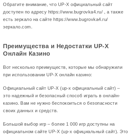
Обратите внимание, что UP-X официальный сайт
доступен по адресу https://www.bugrovka4.ru/ , а также
есть зеркало на сайте https://www.bugrovka4.ru/
зеркало.com.
Преимущества и Недостатки UP-X
Онлайн Казино
Вот несколько преимуществ, которые мы обнаружили
при использовании UP-X онлайн казино:
Официальный сайт UP-X (up-x официальный сайт) –
это надежный и безопасный способ играть в онлайн-
казино. Вам не нужно беспокоиться о безопасности
своих данных и средств.
Большой выбор игр – более 1 000 игр доступны на
официальном сайте UP-X (up-x официальный сайт). Это