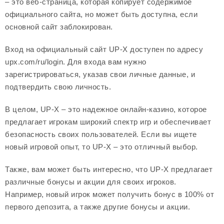
– это веб-страница, которая копирует содержимое
официального сайта, но может быть доступна, если
основной сайт заблокирован.
Вход на официальный сайт UP-X доступен по адресу
upx.com/ru/login. Для входа вам нужно
зарегистрироваться, указав свои личные данные, и
подтвердить свою личность.
В целом, UP-X – это надежное онлайн-казино, которое
предлагает игрокам широкий спектр игр и обеспечивает
безопасность своих пользователей. Если вы ищете
новый игровой опыт, то UP-X – это отличный выбор.
Также, вам может быть интересно, что UP-X предлагает
различные бонусы и акции для своих игроков.
Например, новый игрок может получить бонус в 100% от
первого депозита, а также другие бонусы и акции.