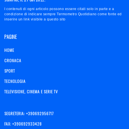
Salerno, n. 27 del 2011.
I contenuti di ogni articolo possono essere citati solo in parte e a
condizione di indicare sempre Termometro Quotidiano come fonte ed
inserire un link visibile a questo sito
PAGINE
HOME
CRONACA
SPORT
TECNOLOGIA
TELEVISIONE, CINEMA E SERIE TV
SEGRETERIA: +390692956717
FAX: +390692933428