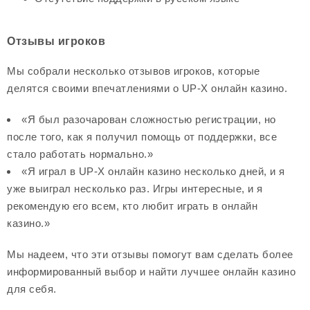
Отзывы игроков
Мы собрали несколько отзывов игроков, которые
делятся своими впечатлениями о UP-X онлайн казино.
«Я был разочарован сложностью регистрации, но
после того, как я получил помощь от поддержки, все
стало работать нормально.»
«Я играл в UP-X онлайн казино несколько дней, и я
уже выиграл несколько раз. Игры интересные, и я
рекомендую его всем, кто любит играть в онлайн
казино.»
Мы надеем, что эти отзывы помогут вам сделать более
информированный выбор и найти лучшее онлайн казино
для себя.