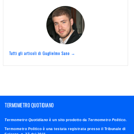
Tutti gli articoli di Guglielmo Sano →
TERMOMETRO QUOTIDIANO
Termometro Quotidiano
è un sito prodotto da
Termometro Politico.
Termometro Politico è una testata registrata presso il Tribunale di