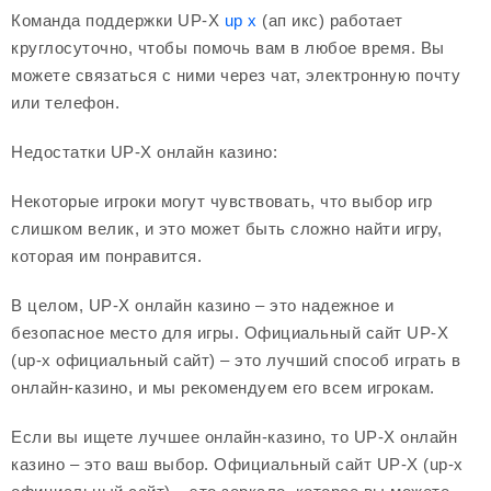
Команда поддержки UP-X
up x
(ап икс) работает
круглосуточно, чтобы помочь вам в любое время. Вы
можете связаться с ними через чат, электронную почту
или телефон.
Недостатки UP-X онлайн казино:
Некоторые игроки могут чувствовать, что выбор игр
слишком велик, и это может быть сложно найти игру,
которая им понравится.
В целом, UP-X онлайн казино – это надежное и
безопасное место для игры. Официальный сайт UP-X
(up-x официальный сайт) – это лучший способ играть в
онлайн-казино, и мы рекомендуем его всем игрокам.
Если вы ищете лучшее онлайн-казино, то UP-X онлайн
казино – это ваш выбор. Официальный сайт UP-X (up-x