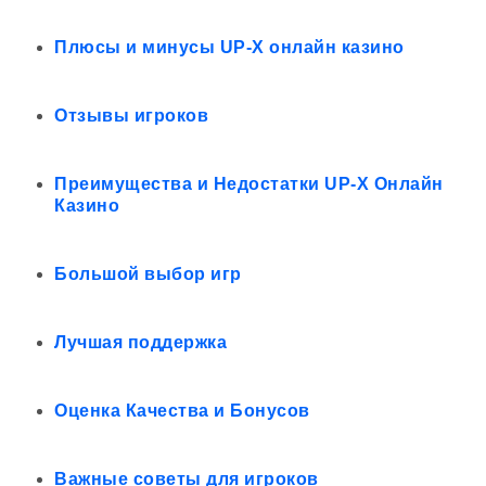
Плюсы и минусы UP-X онлайн казино
Отзывы игроков
Преимущества и Недостатки UP-X Онлайн
Казино
Большой выбор игр
Лучшая поддержка
Оценка Качества и Бонусов
Важные советы для игроков