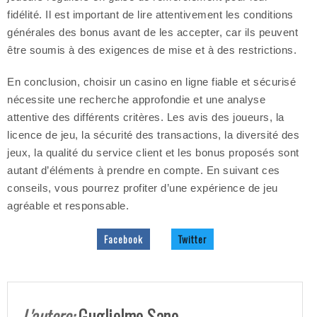
fidélité. Il est important de lire attentivement les conditions
générales des bonus avant de les accepter, car ils peuvent
être soumis à des exigences de mise et à des restrictions.
En conclusion, choisir un casino en ligne fiable et sécurisé
nécessite une recherche approfondie et une analyse
attentive des différents critères. Les avis des joueurs, la
licence de jeu, la sécurité des transactions, la diversité des
jeux, la qualité du service client et les bonus proposés sont
autant d’éléments à prendre en compte. En suivant ces
conseils, vous pourrez profiter d’une expérience de jeu
agréable et responsable.
Facebook
Twitter
L'autore:
Guglielmo Sano