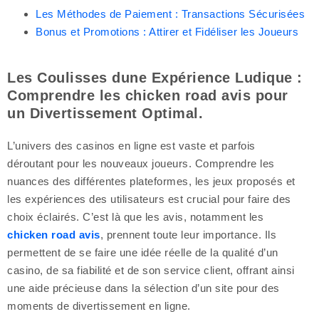
Les Méthodes de Paiement : Transactions Sécurisées
Bonus et Promotions : Attirer et Fidéliser les Joueurs
Les Coulisses dune Expérience Ludique :
Comprendre les chicken road avis pour
un Divertissement Optimal.
L’univers des casinos en ligne est vaste et parfois
déroutant pour les nouveaux joueurs. Comprendre les
nuances des différentes plateformes, les jeux proposés et
les expériences des utilisateurs est crucial pour faire des
choix éclairés. C’est là que les avis, notamment les
chicken road avis
, prennent toute leur importance. Ils
permettent de se faire une idée réelle de la qualité d’un
casino, de sa fiabilité et de son service client, offrant ainsi
une aide précieuse dans la sélection d’un site pour des
moments de divertissement en ligne.