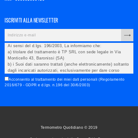
ISCRIVITI ALLA NEWSLETTER
Ai sensi del d.lgs. 196/2003, La informiamo che:
a) titolare del trattamento è TP SRL con sede legale in Via
Monticello 43, Baronissi (SA)
b) i Suoi dati saranno trattati (anche elettronicamente) soltanto
dagli incaricati autorizzati, esclusivamente per dare corso
all'invio della newsletter e per l'invio (anche via email) di
Acconsento al trattamento dei miei dati personali (Regolamento
informazioni relative alle iniziative del Titolare;
2016/679 - GDPR e d.lgs. n.196 del 30/6/2003)
c) la comunicazione dei dati è facoltativa, ma in mancanza non
potremo evadere la Sua richiesta;
d) ricorrendone gli estremi, può rivolgersi all'indicato
responsabile per conoscere i Suoi dati, verificare le modalità
del trattamento, ottenere che i dati siano integrati, modificati,
cancellati, ovvero per opporsi al trattamento degli stessi e
all'invio di materiale. Preso atto di quanto precede, acconsento
Termometro Quotidiano © 2019
al trattamento dei miei dati.