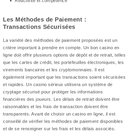
Réactivité et compétence
Les Méthodes de Paiement :
Transactions Sécurisées
La variété des méthodes de paiement proposées est un
critère important à prendre en compte. Un bon casino en
ligne doit offrir plusieurs options de dépôt et de retrait, telles
que les cartes de crédit, les portefeuilles électroniques, les
virements bancaires et les cryptomonnaies. Il est
également important que les transactions soient sécurisées
et rapides. Un casino sérieux utilisera un système de
cryptage sécurisé pour protéger les informations
financières des joueurs. Les délais de retrait doivent être
raisonnables et les frais de transaction doivent être
transparents. Avant de choisir un casino en ligne, il est
conseillé de vérifier les méthodes de paiement disponibles
et de se renseigner sur les frais et les délais associés.