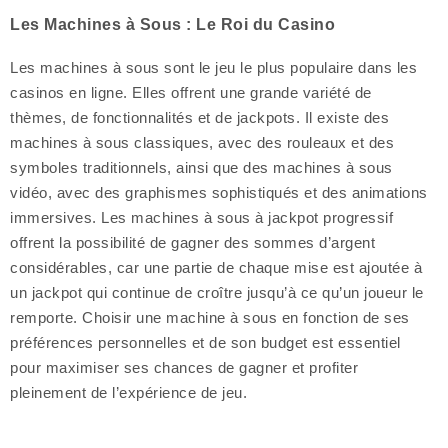
Les Machines à Sous : Le Roi du Casino
Les machines à sous sont le jeu le plus populaire dans les
casinos en ligne. Elles offrent une grande variété de
thèmes, de fonctionnalités et de jackpots. Il existe des
machines à sous classiques, avec des rouleaux et des
symboles traditionnels, ainsi que des machines à sous
vidéo, avec des graphismes sophistiqués et des animations
immersives. Les machines à sous à jackpot progressif
offrent la possibilité de gagner des sommes d’argent
considérables, car une partie de chaque mise est ajoutée à
un jackpot qui continue de croître jusqu’à ce qu’un joueur le
remporte. Choisir une machine à sous en fonction de ses
préférences personnelles et de son budget est essentiel
pour maximiser ses chances de gagner et profiter
pleinement de l’expérience de jeu.