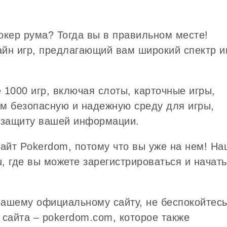
окер рума? Тогда вы в правильном месте!
айн игр, предлагающий вам широкий спектр и
 1000 игр, включая слоты, карточные игры,
ам безопасную и надежную среду для игры,
 защиту вашей информации.
айт Pokerdom, потому что вы уже на нем! На
, где вы можете зарегистрироваться и начать
нашему официальному сайту, не беспокойтесь
сайта – pokerdom.com, которое также