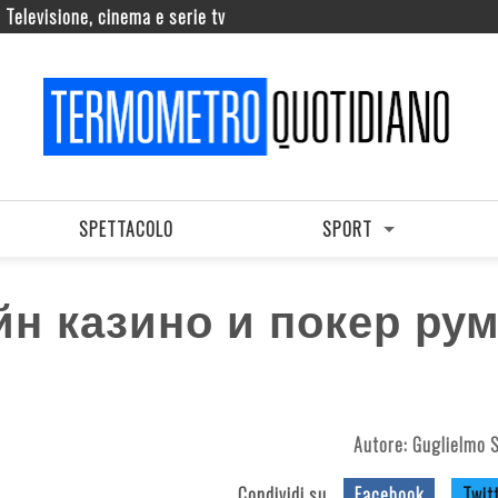
Televisione, cinema e serie tv
SPETTACOLO
SPORT
н казино и покер ру
Autore:
Guglielmo 
Condividi su
Facebook
Twit