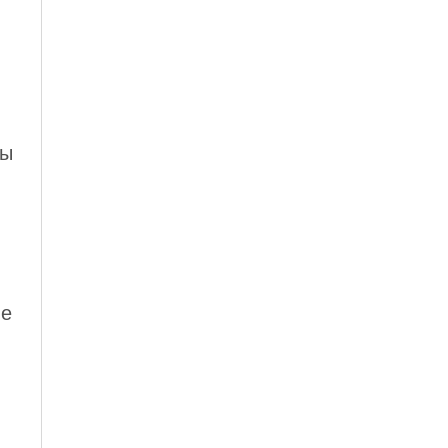
бы
ые