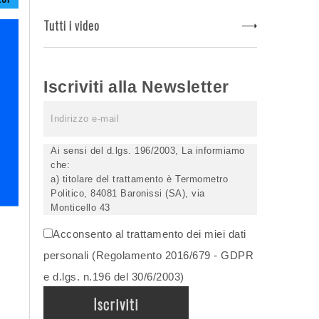
Tutti i video
Iscriviti alla Newsletter
Ai sensi del d.lgs. 196/2003, La informiamo
che:
a) titolare del trattamento è Termometro
Politico, 84081 Baronissi (SA), via
Monticello 43
b) i Suoi dati saranno trattati (anche
Acconsento al trattamento dei miei dati
elettronicamente) soltanto dagli incaricati
autorizzati, esclusivamente per dare corso
personali (Regolamento 2016/679 - GDPR
all'invio della newsletter e per l'invio (anche
e d.lgs. n.196 del 30/6/2003)
via email) di informazioni relative alle
iniziative del Titolare;
c) la comunicazione dei dati è facoltativa,