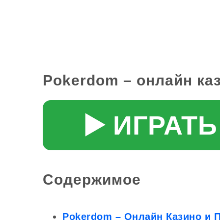
Pokerdom – онлайн каз
▶️ ИГРАТЬ
Содержимое
Pokerdom – Онлайн Казино и П