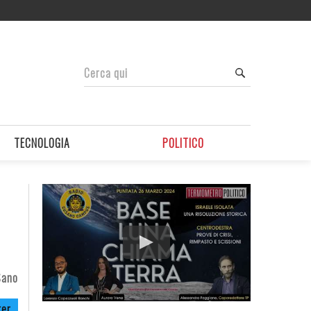
TECNOLOGIA
POLITICO
м
Sano
ter