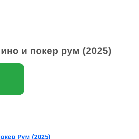
ино и покер рум (2025)
окер Рум (2025)