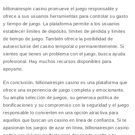
billionairespin casino promueve el juego responsable y
ofrece a sus usuarios herramientas para controlar su gasto
y tiempo de juego. La plataforma permite a los usuarios
establecer límites de depósito, límites de pérdida y límites
de tiempo de juego. También ofrece la posibilidad de
autoexcluirse del casino temporal o permanentemente. Si
sientes que tienes un problema con el juego, busca ayuda
profesional. Hay muchos recursos disponibles para
apoyarte.
En conclusión, billionairespin casino es una plataforma que
ofrece una experiencia de juego completa y emocionante.
Su amplia selección de juegos, su generosa política de
bonificaciones y su compromiso con la seguridad y el juego
responsable lo convierten en una opción atractiva para
aquellos que buscan un casino en línea de confianza. Si te
apasionan los juegos de azar en línea, billionairespin casino