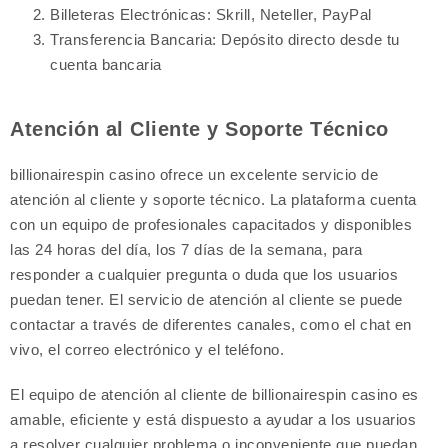
Billeteras Electrónicas: Skrill, Neteller, PayPal
Transferencia Bancaria: Depósito directo desde tu
cuenta bancaria
Atención al Cliente y Soporte Técnico
billionairespin casino ofrece un excelente servicio de
atención al cliente y soporte técnico. La plataforma cuenta
con un equipo de profesionales capacitados y disponibles
las 24 horas del día, los 7 días de la semana, para
responder a cualquier pregunta o duda que los usuarios
puedan tener. El servicio de atención al cliente se puede
contactar a través de diferentes canales, como el chat en
vivo, el correo electrónico y el teléfono.
El equipo de atención al cliente de billionairespin casino es
amable, eficiente y está dispuesto a ayudar a los usuarios
a resolver cualquier problema o inconveniente que puedan