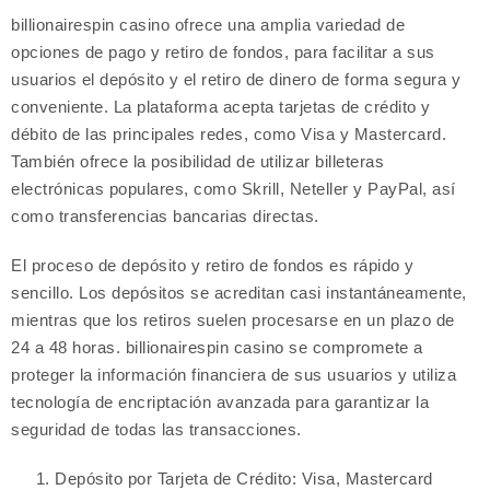
billionairespin casino ofrece una amplia variedad de
opciones de pago y retiro de fondos, para facilitar a sus
usuarios el depósito y el retiro de dinero de forma segura y
conveniente. La plataforma acepta tarjetas de crédito y
débito de las principales redes, como Visa y Mastercard.
También ofrece la posibilidad de utilizar billeteras
electrónicas populares, como Skrill, Neteller y PayPal, así
como transferencias bancarias directas.
El proceso de depósito y retiro de fondos es rápido y
sencillo. Los depósitos se acreditan casi instantáneamente,
mientras que los retiros suelen procesarse en un plazo de
24 a 48 horas. billionairespin casino se compromete a
proteger la información financiera de sus usuarios y utiliza
tecnología de encriptación avanzada para garantizar la
seguridad de todas las transacciones.
Depósito por Tarjeta de Crédito: Visa, Mastercard