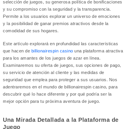
selección de juegos, su generosa política de bonificaciones
y su compromiso con la seguridad y la transparencia.
Permite a los usuarios explorar un universo de emociones
y la posibilidad de ganar premios atractivos desde la
comodidad de sus hogares.
Este artículo explorará en profundidad las características
que hacen de
billionairespin casino
una plataforma atractiva
para los amantes de los juegos de azar en línea.
Examinaremos su oferta de juegos, sus opciones de pago,
su servicio de atención al cliente y las medidas de
seguridad que emplea para proteger a sus usuarios. Nos
adentraremos en el mundo de billionairespin casino, para
descubrir qué lo hace diferente y por qué podría ser la
mejor opción para tu próxima aventura de juego.
Una Mirada Detallada a la Plataforma de
Juego