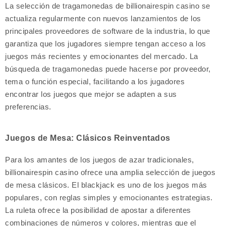
La selección de tragamonedas de billionairespin casino se
actualiza regularmente con nuevos lanzamientos de los
principales proveedores de software de la industria, lo que
garantiza que los jugadores siempre tengan acceso a los
juegos más recientes y emocionantes del mercado. La
búsqueda de tragamonedas puede hacerse por proveedor,
tema o función especial, facilitando a los jugadores
encontrar los juegos que mejor se adapten a sus
preferencias.
Juegos de Mesa: Clásicos Reinventados
Para los amantes de los juegos de azar tradicionales,
billionairespin casino ofrece una amplia selección de juegos
de mesa clásicos. El blackjack es uno de los juegos más
populares, con reglas simples y emocionantes estrategias.
La ruleta ofrece la posibilidad de apostar a diferentes
combinaciones de números y colores, mientras que el