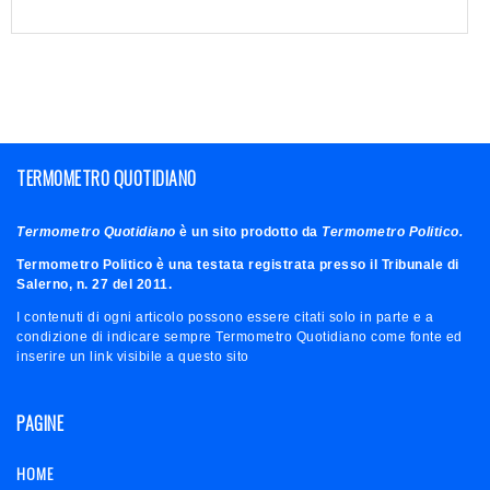
TERMOMETRO QUOTIDIANO
Termometro Quotidiano
è un sito prodotto da
Termometro Politico.
Termometro Politico è una testata registrata presso il Tribunale di
Salerno, n. 27 del 2011.
I contenuti di ogni articolo possono essere citati solo in parte e a
condizione di indicare sempre Termometro Quotidiano come fonte ed
inserire un link visibile a questo sito
PAGINE
HOME