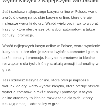
Wybór Kasyna z Najlepszymi Warunkami
Jeśli szukasz najlepszego kasyna online w Polsce, warto
zwrócić uwagę na polskie kasyno online, które oferuje
najlepsze warunki do gry. Wśród wielu opcji, warto wybrać
kasyno, które oferuje szeroki wybór automatów, a także
bonusy i promocje.
Wśród najlepszych kasyn online w Polsce, warto wymienić
kasyno pl, które oferuje szeroki wybór automatów i gier, a
także bonusy i promocje. Kasyno internetowe to idealne
rozwiązanie dla tych, którzy szukają emocji i adrenaliny w
grze.
Jeśli szukasz kasyna online, które oferuje najlepsze
warunki do gry, warto wybrać kasyno, które oferuje szeroki
wybór automatów, a także bonusy i promocje. Kasyno
online automaty to idealne rozwiązanie dla tych, którzy
szukają emocji i adrenaliny w grze.