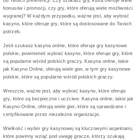
od Twoich preferencji. Czy szukasz gry, która oferuje wiele
bonusów i promocji, czy gry, które oferują wiele możliwości
wygranej? W każdym przypadku, ważne jest, aby wybrać
kasyno, które oferuje gry, które są dostosowane do Twoich
potrzeb.
Jeśli szukasz kasyna online, które oferuje gry kasynowe
polskie, powinieneś wybrać kasyno, które oferuje gry, które
są popularne wśród polskich graczy. Kasyna online, takie
jak Kasyno Online, oferują wiele gier, w tym gry kasynowe
polskie, które są popularne wśród polskich graczy.
Wreszcie, ważne jest, aby wybrać kasyno, które oferuje
gry, które są bezpieczne i uczciwe. Kasyna online, takie jak
Kasyno Online, oferują wiele gier, które są sprawdzane i
certyfikowane przez niezależne organizacje.
Wielkość i wybór gry kasynowej są kluczowymi aspektami,
które powinny wziąć pod uwagę gracze, którzy szukają