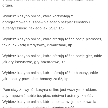
organ.
Wybierz kasyno online, które korzystają z
oprogramowania, zapewniającego bezpieczeństwo i
autentyczność, takiego jak SSL/TLS.
Wybierz kasyno online, które oferują różne opcje płatności,
takie jak kartą kredytową, e-walletami, itp.
Wybierz kasyno online, które oferują różne opcje gier, takie
jak gry kasynowe, gry hazardowe, itp.
Wybierz kasyno online, które oferują różne bonusy, takie
jak bonusy powitalne, bonusy załóż, itp.
Pamiętaj, że wybór kasyna online jest ważnym krokiem,
aby zapewnić sobie bezpieczeństwo i autentyczność.
Wybierz kasyno online, które spełnia twoje oczekiwania i
zapewnia bezpieczeństwo i autentyczność.