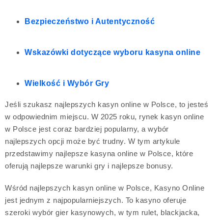
Bezpieczeństwo i Autentyczność
Wskazówki dotyczące wyboru kasyna online
Wielkość i Wybór Gry
Jeśli szukasz najlepszych kasyn online w Polsce, to jesteś
w odpowiednim miejscu. W 2025 roku, rynek kasyn online
w Polsce jest coraz bardziej popularny, a wybór
najlepszych opcji może być trudny. W tym artykule
przedstawimy najlepsze kasyna online w Polsce, które
oferują najlepsze warunki gry i najlepsze bonusy.
Wśród najlepszych kasyn online w Polsce, Kasyno Online
jest jednym z najpopularniejszych. To kasyno oferuje
szeroki wybór gier kasynowych, w tym rulet, blackjacka,