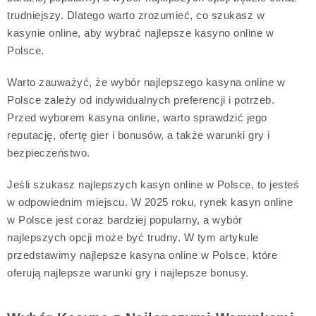
trudniejszy. Dlatego warto zrozumieć, co szukasz w
kasynie online, aby wybrać najlepsze kasyno online w
Polsce.
Warto zauważyć, że wybór najlepszego kasyna online w
Polsce zależy od indywidualnych preferencji i potrzeb.
Przed wyborem kasyna online, warto sprawdzić jego
reputację, ofertę gier i bonusów, a także warunki gry i
bezpieczeństwo.
Jeśli szukasz najlepszych kasyn online w Polsce, to jesteś
w odpowiednim miejscu. W 2025 roku, rynek kasyn online
w Polsce jest coraz bardziej popularny, a wybór
najlepszych opcji może być trudny. W tym artykule
przedstawimy najlepsze kasyna online w Polsce, które
oferują najlepsze warunki gry i najlepsze bonusy.