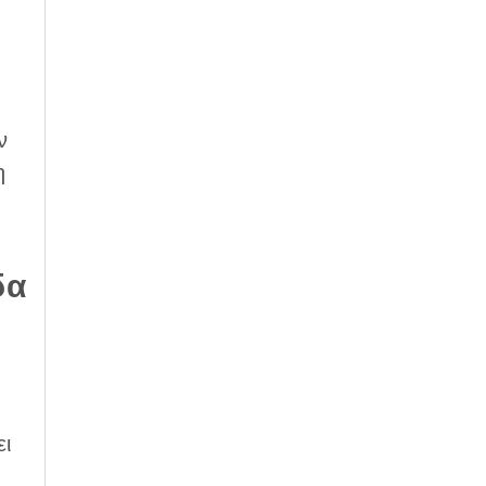
ν
η
δα
ει