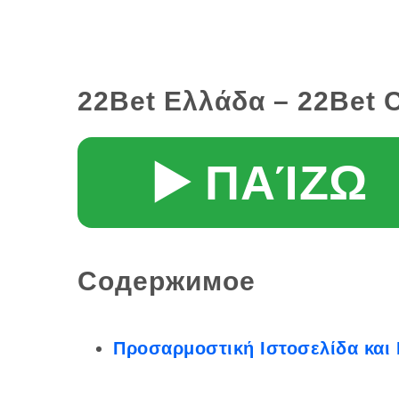
22Bet Ελλάδα – 22Bet 
▶️ ΠΑΊΖΩ
Содержимое
Προσαρμοστική Ιστοσελίδα και