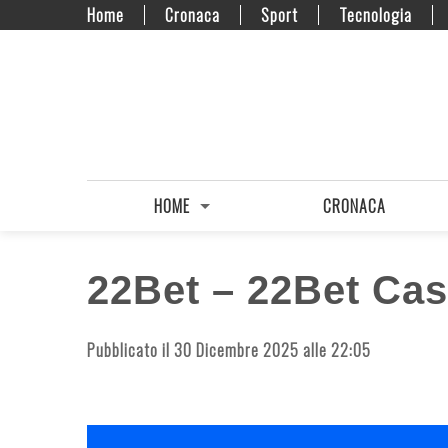
Home
Cronaca
Sport
Tecnologia
HOME
CRONACA
22Bet – 22Bet Cas
Pubblicato il 30 Dicembre 2025 alle 22:05