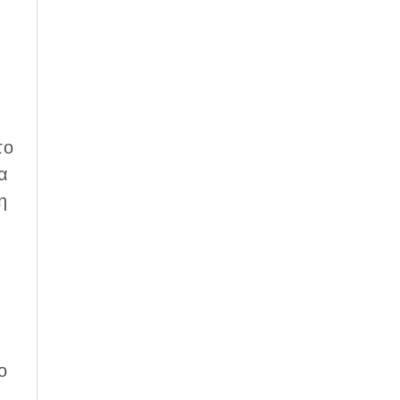
το
τα
η
o