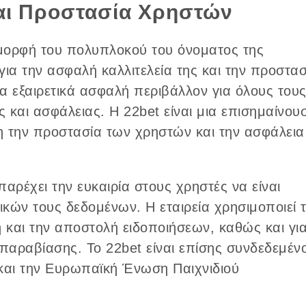
αι Προστασία Χρηστών
 μορφή του πολυπλοκού του όνοματος της
 για την ασφαλή καλλιτελεία της και την προστασ
α εξαιρετικά ασφαλή περιβάλλον για όλους του
ς και ασφάλειας. Η 22bet είναι μια επισημαίνου
νη την προστασία των χρηστών και την ασφάλεια
 παρέχει την ευκαιρία στους χρηστές να είναι
κών τους δεδομένων. Η εταιρεία χρησιμοποιεί 
 και την αποστολή ειδοποιήσεων, καθώς και γι
παραβίασης. Το 22bet είναι επίσης συνδεδεμέν
και την Ευρωπαϊκή Ένωση Παιχνιδιού