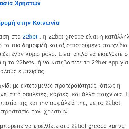
τασία Χρηστών
ρομή στην Κοινωνία
βαση στο
22bet
, η 22bet greece είναι η κατάλλη
ό τα πιο δημοφιλή και αξιοπιστούμενα παιχνίδια
ζει έναν κύριο ρόλο. Είναι απλό να εισέλθετε σ
 ή το 22bets, ή να κατεβάσετε το 22bet app για
αλούς εμπειρίας.
χνίδι με εκτεταμένες προτεραιότητες, όπως η
νει από ρουλέτες, κάρτες, και άλλα παιχνίδια. 
πιστία της και την ασφάλειά της, με το 22bet
ην προστασία των χρηστών.
μπορείτε να εισέλθετε στο 22bet greece και να