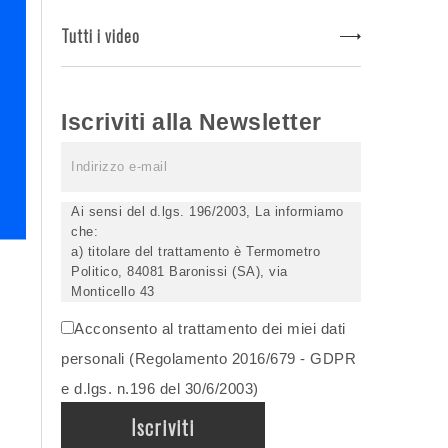
Tutti i video
Iscriviti alla Newsletter
Ai sensi del d.lgs. 196/2003, La informiamo
che:
a) titolare del trattamento è Termometro
Politico, 84081 Baronissi (SA), via
Monticello 43
b) i Suoi dati saranno trattati (anche
Acconsento al trattamento dei miei dati
elettronicamente) soltanto dagli incaricati
autorizzati, esclusivamente per dare corso
personali (Regolamento 2016/679 - GDPR
all'invio della newsletter e per l'invio (anche
e d.lgs. n.196 del 30/6/2003)
via email) di informazioni relative alle
iniziative del Titolare;
c) la comunicazione dei dati è facoltativa,