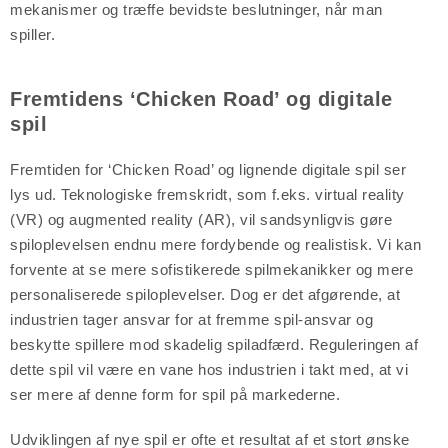
mekanismer og træffe bevidste beslutninger, når man
spiller.
Fremtidens ‘Chicken Road’ og digitale
spil
Fremtiden for ‘Chicken Road’ og lignende digitale spil ser
lys ud. Teknologiske fremskridt, som f.eks. virtual reality
(VR) og augmented reality (AR), vil sandsynligvis gøre
spiloplevelsen endnu mere fordybende og realistisk. Vi kan
forvente at se mere sofistikerede spilmekanikker og mere
personaliserede spiloplevelser. Dog er det afgørende, at
industrien tager ansvar for at fremme spil-ansvar og
beskytte spillere mod skadelig spiladfærd. Reguleringen af
dette spil vil være en vane hos industrien i takt med, at vi
ser mere af denne form for spil på markederne.
Udviklingen af nye spil er ofte et resultat af et stort ønske