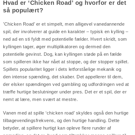
Hvad er ‘Chicken Road’ og hvorfor er det
så populært?
’Chicken Road’ er et simpelt, men alligevel vanedannende
spil, der involverer at guide en karakter – typisk en kylling –
ned ad en sti fyldt med potentielle fælder. Hvert skridt, som
kyllingen tager, øger multiplikatoren og dermed den
potentielle gevinst. Dog, kan kyllingen støde på en fælde
som spilleren ikke har nået at stoppe, og der stopper spillet.
Spillets popularitet ligger i dets letforståelige mekanik og
den intense spænding, det skaber. Det appellerer til dem,
der elsker spændingen ved gambling og udfordringen ved at
træffe hurtige beslutninger under pres. Det er et spil, der er
nemt at lære, men svært at mestre.
Vanen med at spille ‘chicken road’ skyldes også den hurtige
tilbagevendingsfrekvens, og den hurtige handling. Dette
betyder, at spillere hurtigt kan opleve flere runder af