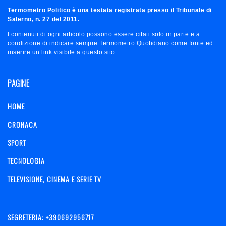
Termometro Politico è una testata registrata presso il Tribunale di
Salerno, n. 27 del 2011.
I contenuti di ogni articolo possono essere citati solo in parte e a
condizione di indicare sempre Termometro Quotidiano come fonte ed
inserire un link visibile a questo sito
PAGINE
HOME
CRONACA
SPORT
TECNOLOGIA
TELEVISIONE, CINEMA E SERIE TV
SEGRETERIA: +390692956717