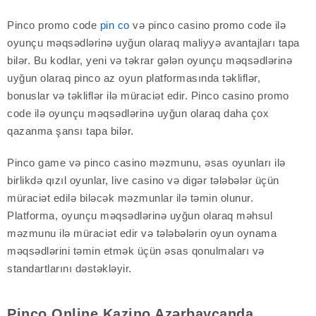
Pinco promo code
pin co
və pinco casino promo code ilə
oyunçu məqsədlərinə uyğun olaraq maliyyə avantajları tapa
bilər. Bu kodlar, yeni və təkrar gələn oyunçu məqsədlərinə
uyğun olaraq pinco az oyun platformasında təkliflər,
bonuslar və təkliflər ilə müraciət edir. Pinco casino promo
code ilə oyunçu məqsədlərinə uyğun olaraq daha çox
qazanma şansı tapa bilər.
Pinco game və pinco casino məzmunu, əsas oyunları ilə
birlikdə qızıl oyunlar, live casino və digər tələbələr üçün
müraciət edilə biləcək məzmunlar ilə təmin olunur.
Platforma, oyunçu məqsədlərinə uyğun olaraq məhsul
məzmunu ilə müraciət edir və tələbələrin oyun oynama
məqsədlərini təmin etmək üçün əsas qonulmaları və
standartlarını dəstəkləyir.
Pinco Online Kazino Azərbaycanda