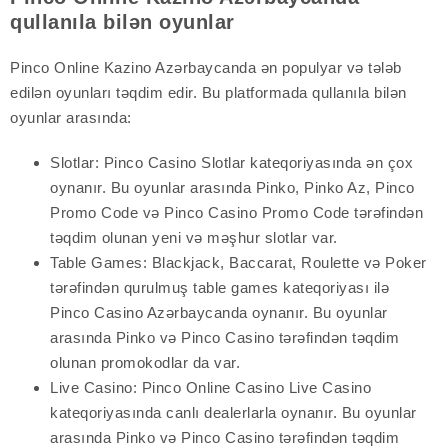
qullanıla bilən oyunlar
Pinco Online Kazino Azərbaycanda ən populyar və tələb
edilən oyunları təqdim edir. Bu platformada qullanıla bilən
oyunlar arasında:
Slotlar: Pinco Casino Slotlar kateqoriyasında ən çox
oynanır. Bu oyunlar arasında Pinko, Pinko Az, Pinco
Promo Code və Pinco Casino Promo Code tərəfindən
təqdim olunan yeni və məşhur slotlar var.
Table Games: Blackjack, Baccarat, Roulette və Poker
tərəfindən qurulmuş table games kateqoriyası ilə
Pinco Casino Azərbaycanda oynanır. Bu oyunlar
arasında Pinko və Pinco Casino tərəfindən təqdim
olunan promokodlar da var.
Live Casino: Pinco Online Casino Live Casino
kateqoriyasında canlı dealerlarla oynanır. Bu oyunlar
arasında Pinko və Pinco Casino tərəfindən təqdim