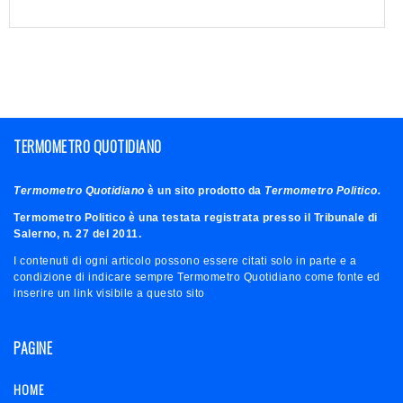
TERMOMETRO QUOTIDIANO
Termometro Quotidiano
è un sito prodotto da
Termometro Politico.
Termometro Politico è una testata registrata presso il Tribunale di
Salerno, n. 27 del 2011.
I contenuti di ogni articolo possono essere citati solo in parte e a
condizione di indicare sempre Termometro Quotidiano come fonte ed
inserire un link visibile a questo sito
PAGINE
HOME