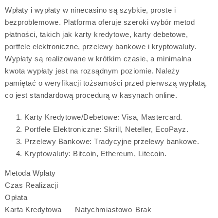
Wpłaty i wypłaty w ninecasino są szybkie, proste i
bezproblemowe. Platforma oferuje szeroki wybór metod
płatności, takich jak karty kredytowe, karty debetowe,
portfele elektroniczne, przelewy bankowe i kryptowaluty.
Wypłaty są realizowane w krótkim czasie, a minimalna
kwota wypłaty jest na rozsądnym poziomie. Należy
pamiętać o weryfikacji tożsamości przed pierwszą wypłatą,
co jest standardową procedurą w kasynach online.
Karty Kredytowe/Debetowe: Visa, Mastercard.
Portfele Elektroniczne: Skrill, Neteller, EcoPayz.
Przelewy Bankowe: Tradycyjne przelewy bankowe.
Kryptowaluty: Bitcoin, Ethereum, Litecoin.
Metoda Wpłaty
Czas Realizacji
Opłata
Karta Kredytowa
Natychmiastowo
Brak