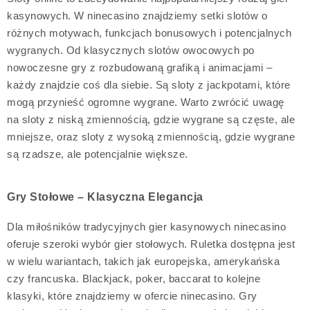
kasynowych. W ninecasino znajdziemy setki slotów o
różnych motywach, funkcjach bonusowych i potencjalnych
wygranych. Od klasycznych slotów owocowych po
nowoczesne gry z rozbudowaną grafiką i animacjami –
każdy znajdzie coś dla siebie. Są sloty z jackpotami, które
mogą przynieść ogromne wygrane. Warto zwrócić uwagę
na sloty z niską zmiennością, gdzie wygrane są częste, ale
mniejsze, oraz sloty z wysoką zmiennością, gdzie wygrane
są rzadsze, ale potencjalnie większe.
Gry Stołowe – Klasyczna Elegancja
Dla miłośników tradycyjnych gier kasynowych ninecasino
oferuje szeroki wybór gier stołowych. Ruletka dostępna jest
w wielu wariantach, takich jak europejska, amerykańska
czy francuska. Blackjack, poker, baccarat to kolejne
klasyki, które znajdziemy w ofercie ninecasino. Gry