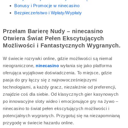
Bonusy i Promocje w ninecasino
Bezpieczeństwo i Wpłaty/Wypłaty
Przełam Barierę Nudy – ninecasino
Otwiera Świat Pełen Ekscytujących
Możliwości i Fantastycznych Wygranych.
W świecie rozrywki online, gdzie możliwości są niemal
nieograniczone,
ninecasino
wyłania się jako platforma
oferująca wyjątkowe doświadczenia. To miejsce, gdzie
pasja do gry łączy się z najnowocześniejszymi
technologiami, a każdy gracz, niezależnie od preferencji,
znajdzie coś dla siebie. Od klasycznych gier kasynowych
po innowacyjne sloty wideo i emocjonujące gry na żywo –
ninecasino to świat pełen ekscytujących możliwości i
potencjalnych wygranych. Przygotuj się na niezapomnianą
przygodę w świecie hazardu online.