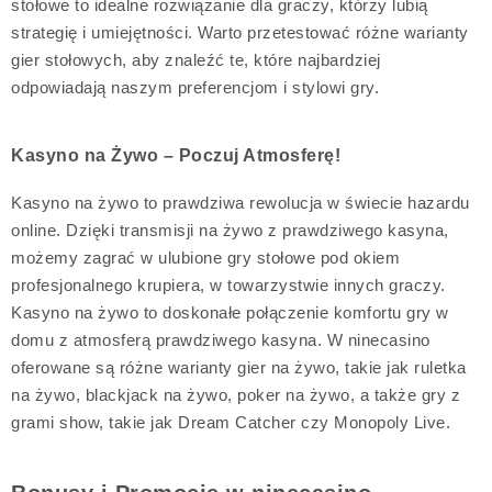
stołowe to idealne rozwiązanie dla graczy, którzy lubią
strategię i umiejętności. Warto przetestować różne warianty
gier stołowych, aby znaleźć te, które najbardziej
odpowiadają naszym preferencjom i stylowi gry.
Kasyno na Żywo – Poczuj Atmosferę!
Kasyno na żywo to prawdziwa rewolucja w świecie hazardu
online. Dzięki transmisji na żywo z prawdziwego kasyna,
możemy zagrać w ulubione gry stołowe pod okiem
profesjonalnego krupiera, w towarzystwie innych graczy.
Kasyno na żywo to doskonałe połączenie komfortu gry w
domu z atmosferą prawdziwego kasyna. W ninecasino
oferowane są różne warianty gier na żywo, takie jak ruletka
na żywo, blackjack na żywo, poker na żywo, a także gry z
grami show, takie jak Dream Catcher czy Monopoly Live.